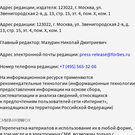
Адрес редакции, издателя: 123022, г. Москва, ул.
Звенигородская 2-я, д. 13, стр. 15, эт. 4, пом. X, ком. 1
Адрес редакции: 123022, г. Москва, ул. Звенигородская 2-я, д.
13, стр. 15, эт. 4, пом. X, ком. 1
Главный редактор: Мазурин Николай Дмитриевич
Адрес электронной почты редакции:
press-release@forbes.ru
Номер телефона редакции:
+7 (495) 565-32-06
На информационном ресурсе применяются
рекомендательные технологии (информационные технологии
предоставления информации на основе сбора,
систематизации и анализа сведений, относящихся
к предпочтениям пользователей сети «Интернет»,
находящихся на территории Российской Федерации)
СМИ2
SPARROW
INFOX
Перепечатка материалов и использование их в любой форме,
в том числе и в электронных СМИ, возможны только с