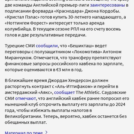
две команды Английской премьер-лиги
заинтересованы
в
подписании форварда «Краснодара» Джона Кордобы.
«Кристал Пэлас» готов купить 30-летнего нападающего, а
«Ноттингем Форест» интересует только аренда
колумбийца. В текущем сезоне РПЛ на его счету восемь
голов и две результативные передачи.
Турецкие СМИ
сообщили
, что «Бешикташ» ведет
переговоры с полузащитником «Локомотива» Антоном
Миранчуком. Отмечается, что трансферу препятствуют
финансовые запросы российского хавбека по зарплате,
которые оцениваются в €3 млн в год.
В ближайшее время Джордан Хендерсон должен
расторгнуть контракт с «Аль-Иттифаком» и перейти в
амстердамский «Аякс»,
сообщает
The Athletic. Саудовские
СМИ
отмечают
, что английский хавбек ранее попросил его
нынешний клуб отсрочить выплату его зарплаты до 2024
года, чтобы избежать выплаты налогов в
Великобритании. Теперь, вероятно, хавбек останется без
обещанных выплат.
Материал по теме