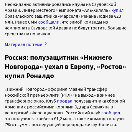
Неожиданно активизировались клубы из Саудовской
Аравии. Лидер местного чемпионата «Аль-Хиляль»
купил
бразильского защитника «Марселя» Ренана Лоди за €23
млн. Ранее СМИ
сообщали
, что зимой команды из
чемпионата Саудовской Аравии не будут тратить большие
средства на новичков.
Материал по теме
Россия: полузащитник «Нижнего
Новгорода» уехал в Европу, «Ростов»
купил Роналдо
«Нижний Новгород» оформил главный трансфер
Российской премьер-лиги (РПЛ) «на выход» в зимнее
трансферное окно. Клуб
продал
полузащитника сборной
Армении с российскими корнями Эдгара Севикяна в
венгерский «Ференцварош». Российский клуб
сообщил
,
что получил за хавбека €1,2 млн, а также команда получит
7% от суммы последующей перепродажи футболиста.