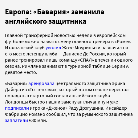
Европа: «Бавария» заманила
английского защитника
Главной трансферной новостью недели в европейском
футболе можно назвать смену главного тренера в «Роме».
Итальянский клуб
уволил
Жозе Моуриньо и назначил на
его место легенду клуба — Даниеле Де России, который
ранее тренировал лишь команду «СПАЛ» в течении одного
сезона. Римляне занимают в турнирной таблице Серии А
девятое место.
«Бавария»
арендовала
центрального защитника Эрика
Дайера из «Тоттенхэма», который в этом сезоне перестал
попадать в стартовый состав английского клуба.
Лондонцы быстро нашли замену англичанину и уже
подписали
игрока «Дженоа» Раду Дрэгушина. Инсайдер
Фабрицио Романо сообщил, что за румынского защитника
заплатили
€30 млн.