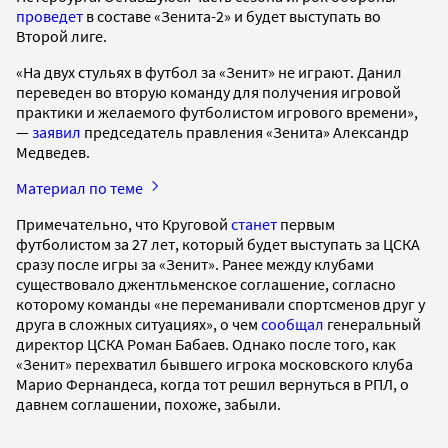
проведет
в составе «Зенита-2» и будет выступать во
Второй лиге.
«На двух стульях в футбол за «Зенит» не играют. Данил
переведен во вторую команду для получения игровой
практики и желаемого футболистом игрового времени»,
—
заявил
председатель правления «Зенита» Александр
Медведев.
Материал по теме
Примечательно, что Круговой
станет
первым
футболистом за 27 лет, который будет выступать за ЦСКА
сразу после игры за «Зенит». Ранее между клубами
существовало джентльменское соглашение, согласно
которому команды «не переманивали спортсменов друг у
друга в сложных ситуациях», о чем
сообщал
генеральный
директор ЦСКА Роман Бабаев. Однако после того, как
«Зенит» перехватил бывшего игрока московского клуба
Марио Фернандеса, когда тот решил вернуться в РПЛ, о
давнем соглашении, похоже, забыли.