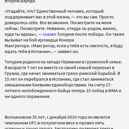
втором раунде.
«Угадайте, что? Единственный человек, который
поддерживает вас в этой жизни, — это вы сам. Просто
доверьтесь себе. Все возможно. Посмотрите на меня
сейчас. Посмотрите. Неважно, откуда ты родом, важно,
куда ты идешь», —
сказал
Топурия после победы. Он также
вызывал на бой ирландца Конора
Макгрегора. «Макгрегор, если у тебя есть смелость, я буду
ждать тебя в Испании», — заявил он.
Топурия родился на западе Германии в грузинской семье.
В возрасте 7 лет он вместе со своей семьей переехал в
Грузию, где начал заниматься греко-римской борьбой. В
15 лет он перебрался в Испанию, где стал заниматься
смешанными боевыми единоборствами. На счету 27-
летнего непобежденного бойца теперь 15 побед в MMA и
ни одного поражения.
Волкановски 35 лет, с декабря 2019 года он являлся
чемпионом UFC в полулегком весе и провел пять
успешных защит титула. Австралиец потерпел третье