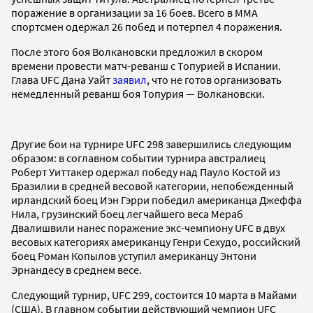
поражение в организации за 16 боев. Всего в ММА
спортсмен одержал 26 побед и потерпел 4 поражения.
После этого боя Волкановски предложил в скором
времени провести матч-реванш с Топурией в Испании.
Глава UFC Дана Уайт
заявил
, что не готов организовать
немедленный реванш боя Топурия — Волкановски.
Другие бои на турнире UFC 298 завершились следующим
образом: в соглавном событии турнира австралиец
Роберт Уиттакер одержал победу над Пауло Костой из
Бразилии в средней весовой категории, непобежденный
ирландский боец Иэн Гэрри победил американца Джеффа
Нила, грузинский боец легчайшего веса Мераб
Двалишвили нанес поражение экс-чемпиону UFC в двух
весовых категориях американцу Генри Сехудо, российский
боец Роман Копылов уступил американцу Энтони
Эрнандесу в среднем весе.
Следующий турнир, UFC 299, состоится 10 марта в Майами
(США). В главном событии действующий чемпион UFC