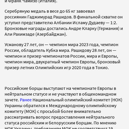
и Франк Чамизо (Италия).
Серебряную медаль в весе до 65 кг завоевал
россиянин Гаджимурад Рашидов. В финальной схватке он
уступил представителю Албании Исламу Дудаеву — 1:2.
Бронзовые награды достались Андре Кларку (Германия) и
Али Рахимзаде (Азербайджан).
Усманову 27 лет, он — чемпион мира 2023 года, чемпион
России, обладатель Кубка мира. Рашидову 28 лет, он —
чемпион и призер чемпионатов России, мира и Европы,
чемпион мира, двукратный чемпион Европы, бронзовый
призер летних Олимпийских игр 2020 года в Токио.
Российские борцы выступают на чемпионате Европы в
нейтральном статусе и не участвуют в общекомандном
зачете.
Ранее
Национальный олимпийский комитет (НОК)
Украины обратился к Международному олимпийскому
комитету (МОК) с просьбой более внимательно
рассматривать вопрос предоставления нейтрального
статуса российским и белорусским борцам. По мнению
НОК Украины, требованиям МОК не соответствуют 19