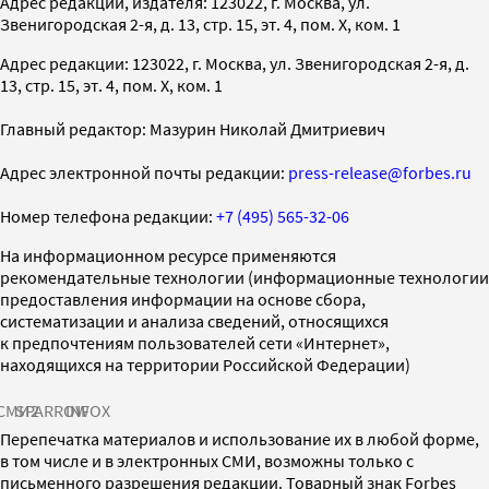
Адрес редакции, издателя: 123022, г. Москва, ул.
Звенигородская 2-я, д. 13, стр. 15, эт. 4, пом. X, ком. 1
Адрес редакции: 123022, г. Москва, ул. Звенигородская 2-я, д.
13, стр. 15, эт. 4, пом. X, ком. 1
Главный редактор: Мазурин Николай Дмитриевич
Адрес электронной почты редакции:
press-release@forbes.ru
Номер телефона редакции:
+7 (495) 565-32-06
На информационном ресурсе применяются
рекомендательные технологии (информационные технологии
предоставления информации на основе сбора,
систематизации и анализа сведений, относящихся
к предпочтениям пользователей сети «Интернет»,
находящихся на территории Российской Федерации)
СМИ2
SPARROW
INFOX
Перепечатка материалов и использование их в любой форме,
в том числе и в электронных СМИ, возможны только с
письменного разрешения редакции. Товарный знак Forbes