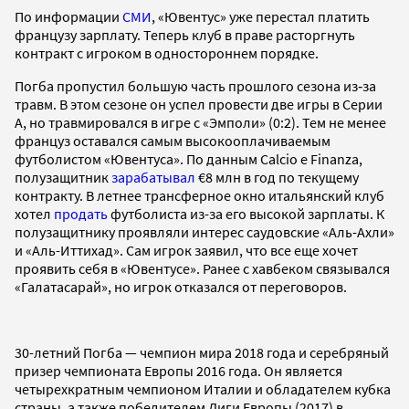
По информации
СМИ
, «Ювентус» уже перестал платить
французу зарплату. Теперь клуб в праве расторгнуть
контракт с игроком в одностороннем порядке.
Погба пропустил большую часть прошлого сезона из‑за
травм. В этом сезоне он успел провести две игры в Серии
А, но травмировался в игре с «Эмполи» (0:2). Тем не менее
француз оставался самым высокооплачиваемым
футболистом «Ювентуса». По данным Calcio e Finanza,
полузащитник
зарабатывал
€8 млн в год по текущему
контракту. В летнее трансферное окно итальянский клуб
хотел
продать
футболиста из-за его высокой зарплаты. К
полузащитнику проявляли интерес саудовские «Аль-Ахли»
и «Аль-Иттихад». Сам игрок заявил, что все еще хочет
проявить себя в «Ювентусе». Ранее с хавбеком связывался
«Галатасарай», но игрок отказался от переговоров.
30-летний Погба — чемпион мира 2018 года и серебряный
призер чемпионата Европы 2016 года. Он является
четырехкратным чемпионом Италии и обладателем кубка
страны, а также победителем Лиги Европы (2017) в