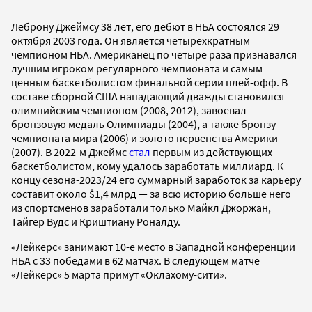
Леброну Джеймсу 38 лет, его дебют в НБА состоялся 29
октября 2003 года. Он является четырехкратным
чемпионом НБА. Американец по четыре раза признавался
лучшим игроком регулярного чемпионата и самым
ценным баскетболистом финальной серии плей-офф. В
составе сборной США нападающий дважды становился
олимпийским чемпионом (2008, 2012), завоевал
бронзовую медаль Олимпиады (2004), а также бронзу
чемпионата мира (2006) и золото первенства Америки
(2007). В 2022-м Джеймс
стал
первым из действующих
баскетболистом, кому удалось заработать миллиард. К
концу сезона-2023/24 его суммарный заработок за карьеру
составит около $1,4 млрд — за всю историю больше него
из спортсменов заработали только Майкл Джоржан,
Тайгер Вудс и Криштиану Роналду.
«Лейкерс» занимают 10-е место в Западной конференции
НБА с 33 победами в 62 матчах. В следующем матче
«Лейкерс» 5 марта примут «Оклахому-сити».