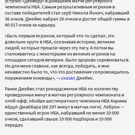
уступил «Денверу» в домашнем матче регулярного
чемпионата НБА. Самым результативным игроком в
составе победителей стал серб Никола Йокич, набравший
36 очков. Джеймс набрал 26 очков и достиг общей суммы в
40 017 очков за карьеру.
«Быть ​​первым игроком, который что-то сделал, это
довольно круто в НБА, осознавая историю, великих
людей, которые прошли через эту лигу. А потом вы
сталкиваетесь с некоторыми из великих игроков на
площадке сегодня вечером. Было здорово соревноваться.
Но для меня главное, как всегда, победить, и мне
ненавистно было то, что это достижение сопровождалось
поражением команды», —
сказал
Джеймс.
Ранее Джеймс стал рекордсменом НБА по количеству
проведенных минут в матчах регулярного чемпионата и
плей-офф, обойдя шестикратного чемпиона НБА Карима
Абдул-Джаббара (66 297 минут в матчах лиги). Леброн —
единственный игрок НБА, набравший не менее 10 000
очков, сделавший свыше 10 000 подборов и 10 000
передач.