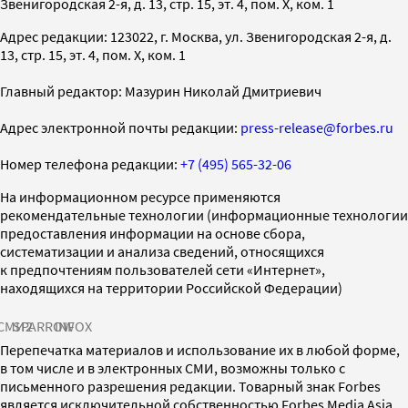
Звенигородская 2-я, д. 13, стр. 15, эт. 4, пом. X, ком. 1
Адрес редакции: 123022, г. Москва, ул. Звенигородская 2-я, д.
13, стр. 15, эт. 4, пом. X, ком. 1
Главный редактор: Мазурин Николай Дмитриевич
Адрес электронной почты редакции:
press-release@forbes.ru
Номер телефона редакции:
+7 (495) 565-32-06
На информационном ресурсе применяются
рекомендательные технологии (информационные технологии
предоставления информации на основе сбора,
систематизации и анализа сведений, относящихся
к предпочтениям пользователей сети «Интернет»,
находящихся на территории Российской Федерации)
СМИ2
SPARROW
INFOX
Перепечатка материалов и использование их в любой форме,
в том числе и в электронных СМИ, возможны только с
письменного разрешения редакции. Товарный знак Forbes
является исключительной собственностью Forbes Media Asia