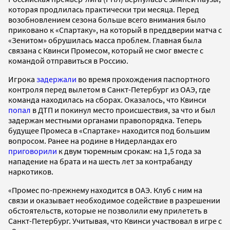
которая продлилась практически три месяца. Перед
возобновлением сезона больше всего внимания было
приковано к «Спартаку», на который в преддверии матча с
«Зенитом» обрушилась масса проблем. Главная была
связана с Квинси Промесом, который не смог вместе с
командой отправиться в Россию.
Игрока
задержали
во время прохождения паспортного
контроля перед вылетом в Санкт-Петербург из ОАЭ, где
команда находилась на сборах. Оказалось, что Квинси
попал
в ДТП и покинул место происшествия, за что и был
задержан местными органами правопорядка. Теперь
будущее Промеса в «Спартаке» находится под большим
вопросом. Ранее на родине в Нидерландах его
приговорили
к двум тюремным срокам: на 1,5 года за
нападение на брата и на шесть лет за контрабанду
наркотиков.
«Промес по-прежнему находится в ОАЭ. Клуб с ним на
связи и оказывает необходимое содействие в разрешении
обстоятельств, которые не позволили ему прилететь в
Санкт-Петербург. Учитывая, что Квинси участвовал в игре с