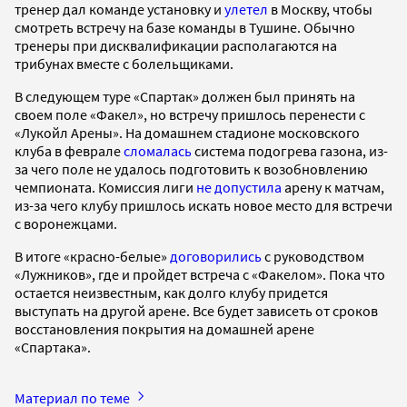
тренер дал команде установку и
улетел
в Москву, чтобы
смотреть встречу на базе команды в Тушине. Обычно
тренеры при дисквалификации располагаются на
трибунах вместе с болельщиками.
В следующем туре «Спартак» должен был принять на
своем поле «Факел», но встречу пришлось перенести с
«Лукойл Арены». На домашнем стадионе московского
клуба в феврале
сломалась
система подогрева газона, из-
за чего поле не удалось подготовить к возобновлению
чемпионата. Комиссия лиги
не допустила
арену к матчам,
из-за чего клубу пришлось искать новое место для встречи
с воронежцами.
В итоге «красно-белые»
договорились
с руководством
«Лужников», где и пройдет встреча с «Факелом». Пока что
остается неизвестным, как долго клубу придется
выступать на другой арене. Все будет зависеть от сроков
восстановления покрытия на домашней арене
«Спартака».
Материал по теме