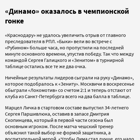
«Динамо» оказалось в чемпионской
гонке
«Краснодару» не удалось увеличить отрыв от главного
преследователя в РПЛ. «Быки» вели во встрече с
«Рубином» больше часа, но пропустили на последней
минуте основного времени, упустив победу. Так что между
командой Сергея Галицкого и «Зенитом» в турнирной
таблице остались все те же два очка.
Ничейные результаты лидеров сыграли на руку «Динамо»,
которое подобралось к «Зениту». Москвичи в воскресенье
обыграли «Локомотив» со счетом 2:1 и теперь отстают от
клуба из Санкт-Петербурга всего на два балла в таблице.
Марцел Личка в стартовом составе выпустил 34-летнего
Сергея Паршивлюка, оставив в запасе Дмитрия
Скопинцева, который в первой части сезона был
основным игроком. После матча чешский тренер
объяснил такой выбор не формой защитника, а
воспитательной мерой. «Чтобы Дима стал лучше, его надо