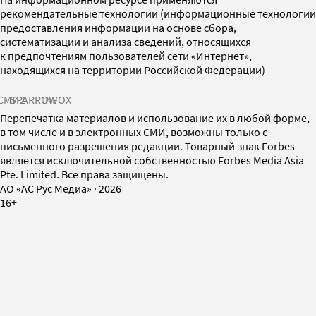
рекомендательные технологии (информационные технологии
предоставления информации на основе сбора,
систематизации и анализа сведений, относящихся
к предпочтениям пользователей сети «Интернет»,
находящихся на территории Российской Федерации)
СМИ2
SPARROW
INFOX
Перепечатка материалов и использование их в любой форме,
в том числе и в электронных СМИ, возможны только с
письменного разрешения редакции. Товарный знак Forbes
является исключительной собственностью Forbes Media Asia
Pte. Limited. Все права защищены.
AO «АС Рус Медиа»
·
2026
16+