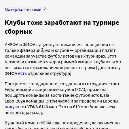
Материал по теме
Клубы тоже заработают на турнире
сборных
У УЕФА и ФИФА существуют механизмы поощрения не
только федераций, но и клубов — организации платят
командам за участие футболистов на их турнирах. Этот
механизм называется «программой выплат клубам», и он
не связан со страхованием игроков от травм ( для этого у
ФИФА
есть
отдельная структура).
Программа солидарности, созданная в сотрудничестве с
Европейской ассоциацией клубов (ECA), призвана
поощрять команды за воспитание футболистов. На
Евро-2024 команды, в том числе и за пределами Европы,
получат
от УЕФА €140 млн. Это на €10 млн больше, чем
четыре года назад.
В данный момент УЕФА еще не определил, какая именно
сумма будет распределена между клубами, но схема