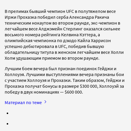
В прелимах бывший чемпион UFC в полутяжелом весе
Иржи Прохазка победил серба Александра Ракича
техническим нокаутом во втором раунде, экс-чемпион в
легчайшем весе Алджэмейн Стерлинг оказался сильнее
восьмого номера рейтинга Келвина Кэттера, а
олимпийская чемпионка по дзюдо Кайла Харрисон
успешно дебютировала в UFC, победив бывшую
обладательницу титула в женском легчайшем весе Холли
Холм удушающим приемом во втором раунде.
Лучшим боем вечера был признан поединок Гейджи и
Холлоуэя. Лучшими выступлениями вечера признаны бои
с участием Холлоуэя и Прохазки. Таким образом, Гейджи и
Прохазка получат бонусы в размере $300 000, Холлоуэй за
победу в двух номинациях — $600 000.
Материал по теме