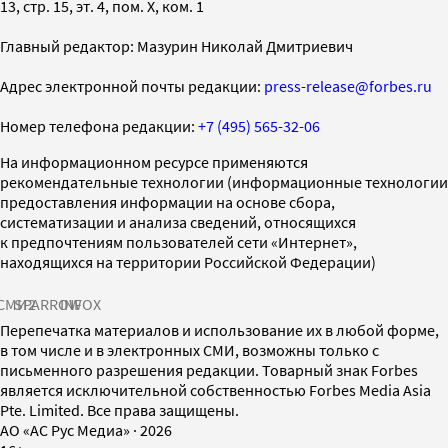
13, стр. 15, эт. 4, пом. X, ком. 1
Главный редактор: Мазурин Николай Дмитриевич
Адрес электронной почты редакции:
press-release@forbes.ru
Номер телефона редакции:
+7 (495) 565-32-06
На информационном ресурсе применяются
рекомендательные технологии (информационные технологии
предоставления информации на основе сбора,
систематизации и анализа сведений, относящихся
к предпочтениям пользователей сети «Интернет»,
находящихся на территории Российской Федерации)
СМИ2
SPARROW
INFOX
Перепечатка материалов и использование их в любой форме,
в том числе и в электронных СМИ, возможны только с
письменного разрешения редакции. Товарный знак Forbes
является исключительной собственностью Forbes Media Asia
Pte. Limited. Все права защищены.
AO «АС Рус Медиа»
·
2026