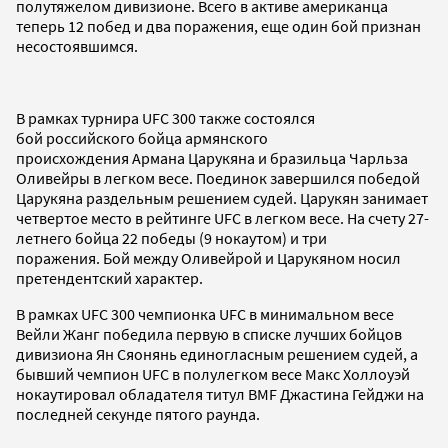
полутяжелом дивизионе. Всего в активе американца
теперь 12 побед и два поражения, еще один бой признан
несостоявшимся.
В рамках турнира UFC 300 также состоялся
бой российского бойца армянского
происхождения Армана Царукяна и бразильца Чарльза
Оливейры в легком весе. Поединок завершился победой
Царукяна раздельным решением судей. Царукян занимает
четвертое место в рейтинге UFC в легком весе. На счету 27-
летнего бойца 22 победы (9 нокаутом) и три
поражения. Бой между Оливейрой и Царукяном носил
претендентский характер.
В рамках UFC 300 чемпионка UFC в минимальном весе
Вейли Жанг победила первую в списке лучших бойцов
дивизиона Ян Сяонянь единогласным решением судей, а
бывший чемпион UFC в полулегком весе Макс Холлоуэй
нокаутировал обладателя титул BMF Джастина Гейджи на
последней секунде пятого раунда.