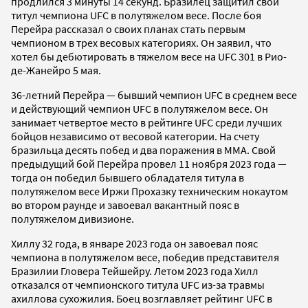
продлился 3 минуты 14 секунд. Бразилец защитил свой
титул чемпиона UFC в полутяжелом весе. После боя
Перейра рассказал о своих планах стать первым
чемпионом в трех весовых категориях. Он заявил, что
хотел бы дебютировать в тяжелом весе на UFC 301 в Рио-
де-Жанейро 5 мая.
36-летний Перейра — бывший чемпион UFC в среднем весе
и действующий чемпион UFC в полутяжелом весе. Он
занимает четвертое место в рейтинге UFC среди лучших
бойцов независимо от весовой категории. На счету
бразильца десять побед и два поражения в ММА. Свой
предыдущий бой Перейра провел 11 ноября 2023 года —
тогда он победил бывшего обладателя титула в
полутяжелом весе Иржи Прохазку техническим нокаутом
во втором раунде и завоевал вакантный пояс в
полутяжелом дивизионе.
Хиллу 32 года, в январе 2023 года он завоевал пояс
чемпиона в полутяжелом весе, победив представителя
Бразилии Гловера Тейшейру. Летом 2023 года Хилл
отказался от чемпионского титула UFC из-за травмы
ахиллова сухожилия. Боец возглавляет рейтинг UFC в