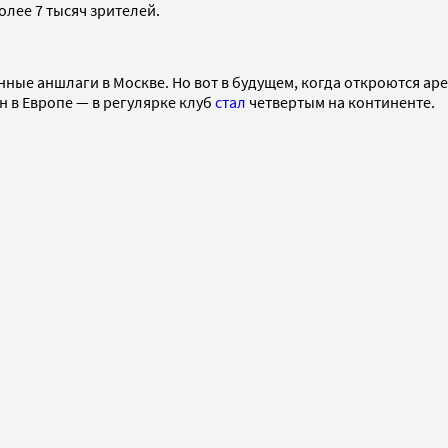
лее 7 тысяч зрителей.
янные аншлаги в Москве. Но вот в будущем, когда откроются а
ин в Европе — в регулярке клуб
стал
четвертым на континенте.