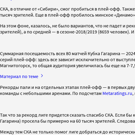
СКА, в отличие от «Сибири», смог пробиться в плей-офф. Такж
тысяч зрителей. Еще в плей-офф пробилось минское «Динамо»
На этом фоне, казалось, не было вариантов, что не падет и р
зрителей), а по средней — в сезоне-2018/2019 (8659 человек). И
Суммарная посещаемость всех 80 матчей Кубка Гагарина — 202
серий плей-офф: здесь все зависит исключительно от выступл
Магнитогорск, то общая аудитория увеличилась бы еще на 7-7,
Материал по теме
Рекорды пали и на отдельных этапах плей-офф — в первых дву
команды с небольшими аренами. По подсчетам
Metaratings.ru
,
Так что за рекорд лиге придется сказать спасибо СКА. Если бы
Гагарина) просела бы примерно на 60 тысяч зрителей. Следов
Между тем СКА не только помог лиге добраться до исторически