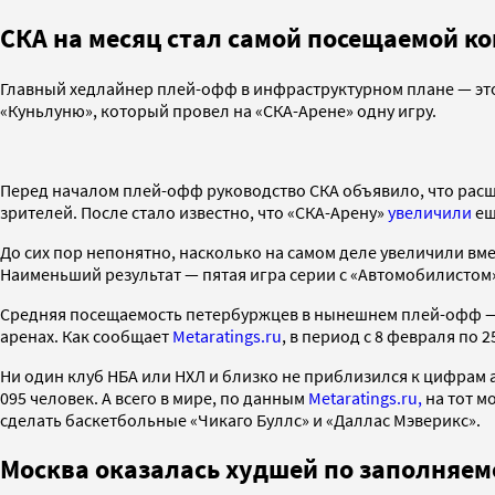
СКА на месяц стал самой посещаемой к
Главный хедлайнер плей-офф в инфраструктурном плане — это
«Куньлуню», который провел на «СКА-Арене» одну игру.
Перед началом плей-офф руководство СКА объявило, что расши
зрителей. После стало известно, что «СКА-Арену»
увеличили
ещ
До сих пор непонятно, насколько на самом деле увеличили в
Наименьший результат — пятая игра серии с «Автомобилистом».
Средняя посещаемость петербуржцев в нынешнем плей-офф — 
аренах. Как сообщает
Metaratings.ru
, в период с 8 февраля по
Ни один клуб НБА или НХЛ и близко не приблизился к цифрам 
095 человек. А всего в мире, по данным
Metaratings.ru,
на тот м
сделать баскетбольные «Чикаго Буллс» и «Даллас Мэверикс».
Москва оказалась худшей по заполняемо