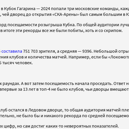
е в Кубок Гагарина — 2024 попали три московские команды, каж
, чей дворец до открытия «СКА-Арены» был самым большим в К
екорд посещаемости розыгрыша Кубка. По общей аудитории лучш
 в итоге эти рекорды все же были побиты, хоть и со скрипом.
4
составила
751 703 зрителя, а средняя — 9396. Небольшой от
ения клубов и количества матчей. Например, если бы «Локомот
5 тысяч человек.
х раундах. А вот затем посещаемость начала проседать. Ответ
 впервые за 13 лет в топ-4 не было клубов, чьи дворцы вмещают
 клуб остался в Ледовом дворце, то общая аудитория матчей пле
ательно, не было бы и никакого рекорда по средней посещаемо
х цифр, но сам достиг каких-то невероятных показателей.