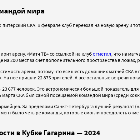
омандой мира
 питерский СКА. В феврале клуб переехал на новую арену и т
рит арену. «Матч ТВ» со ссылкой на клуб
отметил
, что на мат
е на 200 мест за счет дополнительного пространства в ложах, 
местимость арены, потому что все шесть домашних матчей СКА
 На нее пришли 22 875 зрителей. А все остальные встречи пок
23 677 человек. Это астрономически большой показатель дл
 25 марта СКА был самой посещаемой командой мира (среди хокк
армейцев. За пределами Санкт-Петербурга лучший результат (н
омент было четыре команды, которые смогли преодолеть отметк
сти в Кубке Гагарина — 2024