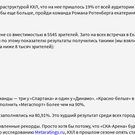
аструктурой КХЛ, что на нее пришлось 19% от всей аудитории К
ыл бы еще больше, пройди команда Романа Ротенберга екатери
не со вместимостью в 5545 зрителей. Зато на всех встречах в 
по этому показателю результаты получились такими (мы взяли 
а ниже 8 тысяч зрителей):
манды — три у «Спартака» и один у «Динамо». «Красно-белые» 
аполнить «Мегаспорт» более чем на 90%.
аполнялись на 80,91%. Это худший результат среди всех город
вленные рекорды. Просто хотя бы потому, что «СКА-Арена» буде
но исследованию
Metaratings.ru
, КХЛ в прошлом сезоне опять с