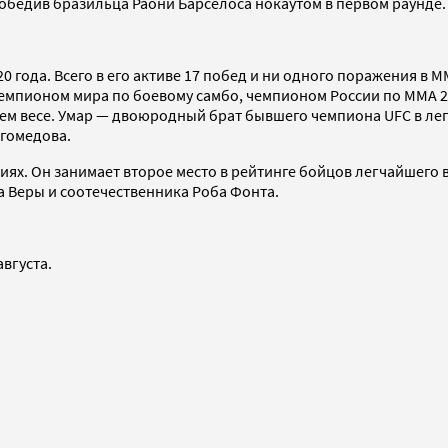
, победив бразильца Раони Барселоса нокаутом в первом раунде
20 года. Всего в его активе 17 побед и ни одного поражения в 
чемпионом мира по боевому самбо, чемпионом России по ММА 2
айшем весе. Умар — двоюродный брат бывшего чемпиона UFC в л
гомедова.
ениях. Он занимает второе место в рейтинге бойцов легчайшего
а Веры и соотечественника Роба Фонта.
августа.