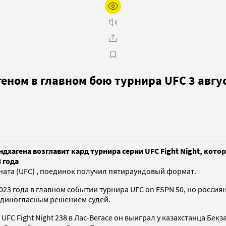
еном в главном бою турнира UFC 3 авгу
хагена возглавит кард турнира серии UFC Fight Night, котор
 года
ата (UFC) , поединок получил пятираундовый формат.
23 года в главном событии турнира UFC on ESPN 50, но россия
 единогласным решением судей.
UFC Fight Night 238 в Лас-Вегасе он выиграл у казахстанца Бе