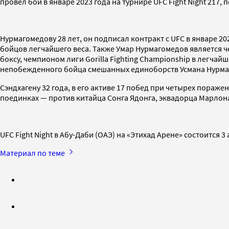
провел бой в январе 2023 года на турнире UFC Fight Night 217
Нурмагомедову 28 лет, он подписал контракт с UFC в январе 20
бойцов легчайшего веса. Также Умар Нурмагомедов является 
боксу, чемпионом лиги Gorilla Fighting Championship в легч
непобежденного бойца смешанных единоборств Усмана Нурма
Сэндхагену 32 года, в его активе 17 побед при четырех пораж
поединках — против китайца Сонга Ядонга, эквадорца Марлон
UFC Fight Night в Абу-Даби (ОАЭ) на «Этихад Арене» состоится 3 
Материал по теме