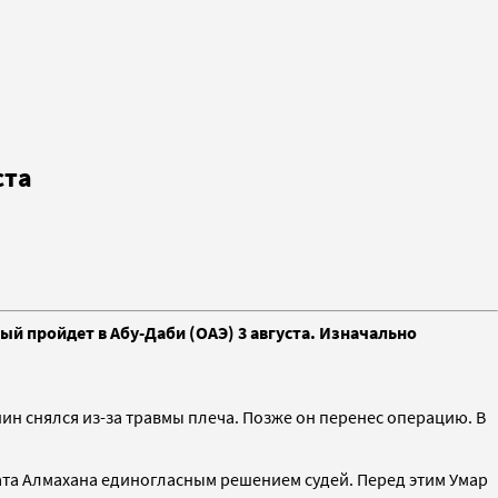
ста
ый пройдет в Абу-Даби (ОАЭ) 3 августа. Изначально
нин снялся из-за травмы плеча. Позже он перенес операцию. В
кзата Алмахана единогласным решением судей. Перед этим Умар