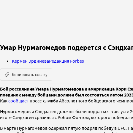
Умар Нурмагомедов подерется с Сэндхаг
Кермен Эрдниева
Редакция Forbes
Копировать ссылку
Бой россиянина Умара Нурмагомедова и американца Кори Сэнд
поединок между бойцами должен был состояться летом 2023
Как
сообщает
пресс-служба Абсолютного бойцовского чемпион
Нурмагомедов и Сэндхаген должны были подраться в августе 20
итоге Сэндхаген сразился с Робом Фонтом, которого победил
В марте Нурмагомедов одержал пятую подряд победу в UFC. На 