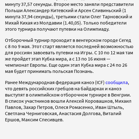
минуту 37,57 секунды. Второе место заняли представители
Польши Александер Китевский и Арсен Сливиньский (1
минута 37,94 секунды), третьими стали Олег Тарновский и
Михай Кихая из Молдавии (1.40,05). Только победители
этого турнира получают путевки на Олимпиаду.
Отборочный турнир проходит в венгерском городе Сегед
с 8 по 9 мая. Этот старт является последней возможностью
для россиян завоевать путевки на Игры. С 10 по 12 мая там
же пройдет этап Кубка мира, а с 13 по 16 июня —
чемпионат Европы. Еще один этап Кубка мира с 24 по 26
мая будет принимать польская Познань.
Ранее Международная федерация каноэ (ICF)
сообщила
,
что девять российских гребцов на байдарках и каноэ
выступят в олимпийском отборочном турнире в Венгрии.
В список участников вошли Алексей Коровашков, Михаил
Павлов, Захар Петров, Олеся Ромасенко, Иван Штыль,
Светлана Черниговская, Анастасия Долгова, Виталий
Ершов, Максим Спесивцев.