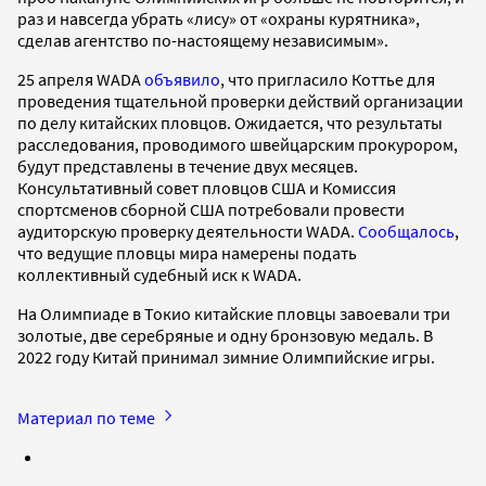
раз и навсегда убрать «лису» от «охраны курятника»,
сделав агентство по-настоящему независимым».
25 апреля WADA
объявило
, что пригласило Коттье для
проведения тщательной проверки действий организации
по делу китайских пловцов. Ожидается, что результаты
расследования, проводимого швейцарским прокурором,
будут представлены в течение двух месяцев.
Консультативный совет пловцов США и Комиссия
спортсменов сборной США потребовали провести
аудиторскую проверку деятельности WADA.
Сообщалось
,
что ведущие пловцы мира намерены подать
коллективный судебный иск к WADA.
На Олимпиаде в Токио китайские пловцы завоевали три
золотые, две серебряные и одну бронзовую медаль. В
2022 году Китай принимал зимние Олимпийские игры.
Материал по теме