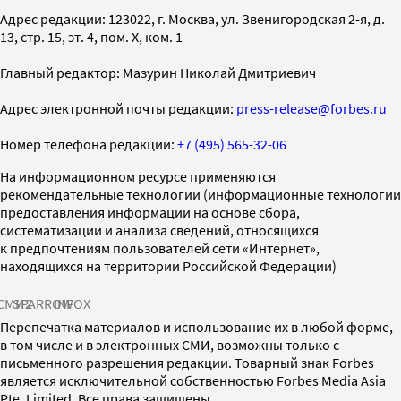
Адрес редакции: 123022, г. Москва, ул. Звенигородская 2-я, д.
13, стр. 15, эт. 4, пом. X, ком. 1
Главный редактор: Мазурин Николай Дмитриевич
Адрес электронной почты редакции:
press-release@forbes.ru
Номер телефона редакции:
+7 (495) 565-32-06
На информационном ресурсе применяются
рекомендательные технологии (информационные технологии
предоставления информации на основе сбора,
систематизации и анализа сведений, относящихся
к предпочтениям пользователей сети «Интернет»,
находящихся на территории Российской Федерации)
СМИ2
SPARROW
INFOX
Перепечатка материалов и использование их в любой форме,
в том числе и в электронных СМИ, возможны только с
письменного разрешения редакции. Товарный знак Forbes
является исключительной собственностью Forbes Media Asia
Pte. Limited. Все права защищены.