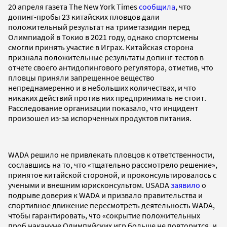
20 апреля газета The New York Times
сообщила
, что
допинг-пробы 23 китайских пловцов дали
положительный результат на триметазидин перед
Олимпиадой в Токио в 2021 году, однако спортсмены
смогли принять участие в Играх. Китайская сторона
признала положительные результаты допинг-тестов в
отчете своего антидопингового регулятора, отметив, что
пловцы приняли запрещенное вещество
непреднамеренно и в небольших количествах, и что
никаких действий против них предпринимать не стоит.
Расследование организации показало, что инцидент
произошел из-за испорченных продуктов питания.
WADA решило не привлекать пловцов к ответственности,
сославшись на то, что «тщательно рассмотрело решение»,
принятое китайской стороной, и проконсультировалось с
учеными и внешним юрисконсультом. USADA
заявило
о
подрыве доверия к WADA и призвало правительства и
спортивное движение пересмотреть деятельность WADA,
чтобы гарантировать, что «сокрытие положительных
проб накануне Олимпийских игр больше не повторится, и