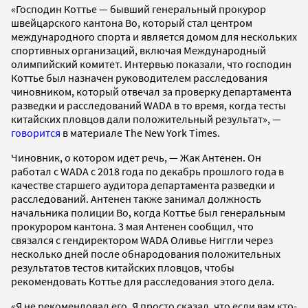
«Господин Коттье — бывший генеральный прокурор
швейцарского кантона Во, который стал центром
международного спорта и является домом для нескольких
спортивных организаций, включая Международный
олимпийский комитет. Интервью показали, что господин
Коттье был назначен руководителем расследования
чиновником, который отвечал за проверку департамента
разведки и расследований WADA в то время, когда тесты
китайских пловцов дали положительный результат», —
говорится
в материале The New York Times.
Чиновник, о котором идет речь, — Жак Антенен. Он
работал с WADA с 2018 года по декабрь прошлого года в
качестве старшего аудитора департамента разведки и
расследований. Антенен также занимал должность
начальника полиции Во, когда Коттье был генеральным
прокурором кантона. 3 мая Антенен сообщил, что
связался с гендиректором WADA Оливье Ниггли через
несколько дней после обнародования положительных
результатов тестов китайских пловцов, чтобы
рекомендовать Коттье для расследования этого дела.
«Я не рекомендовал его. Я просто сказал, что если вам кто-