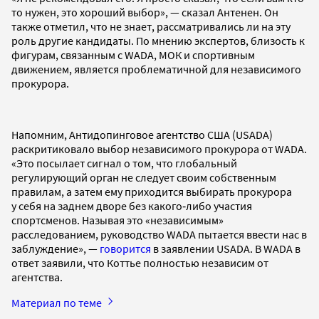
то нужен, это хороший выбор», — сказал Антенен. Он
также отметил, что не знает, рассматривались ли на эту
роль другие кандидаты. По мнению экспертов, близость к
фигурам, связанным с WADA, МОК и спортивным
движением, является проблематичной для независимого
прокурора.
Напомним, Антидопинговое агентство США (USADA)
раскритиковало выбор независимого прокурора от WADA.
«Это посылает сигнал о том, что глобальный
регулирующий орган не следует своим собственным
правилам, а затем ему приходится выбирать прокурора
у себя на заднем дворе без какого‑либо участия
спортсменов. Называя это «независимым»
расследованием, руководство WADA пытается ввести нас в
заблуждение», —
говорится
в заявлении USADA. В WADA в
ответ заявили, что Коттье полностью независим от
агентства.
Материал по теме