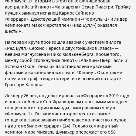
«Формуле‑1». Вторым в этой гонке финишировал
австралийский пилот «Макларена» Оскар Пиастри. Тройку
лучших замкнул испанец Карлос Сайнс из
«Феррари». Действующий чемпион «Формулы-1» и лидер
чемпионата Макс Ферстаппен («Ред Булл») оказался
шестым.
На первом круге произошла авария с участием пилота
«Ред Булл» Серхио Переса и двух гонщиков «Хааса» —
Кевина Магнуссена и Нико Хюлькенберга. Кроме того,
между собой столкнулись пилоты «Альпин» Пьер Гасли и
Эстебан Окон. Гонка была остановлена красными
флагами и возобновилась спустя 40 минут. Окон также
получил штраф в виде потери пяти позиций на старте
Гран-при Канады.
Леклеру 26 лет, он дебютировал за «Феррари» в 2019 году
и после победы в Спа-Франкоршам стал самым молодым
гонщиком в истории команды, выигравшим гонку в
«Формуле-1». Он занимает второе место в списке
гонщиков, завоевавших наибольшее количество поулов
на автомобиле «Феррари» (24). Только семикратный
чемпион мира Михаэль Шумахер опережает его с 58