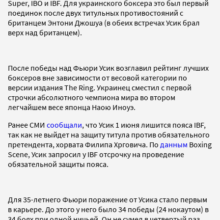
Super, IBO и IBF. Для украинского боксера это был первый
поединок после двух титульных противостояний с
британцем Энтони Джошуа (в обеих встречах Усик брал
верх над британцем).
После победы над Фьюри Усик возглавил рейтинг лучших
боксеров вне зависимости от весовой категории по
версии издания The Ring. Украинец сместил с первой
строчки абсолютного чемпиона мира во втором
легчайшем весе японца Наою Иноуэ.
Ранее СМИ
сообщали
, что Усик 1 июня лишится пояса IBF,
так как не выйдет на защиту титула против обязательного
претендента, хорвата Филипа Хрговича. По
данным
Boxing
Scene, Усик запросил у IBF отсрочку на проведение
обязательной защиты пояса.
Для 35-летнего Фьюри поражение от Усика стало первым
в карьере. До этого у него было 34 победы (24 нокаутом) в
34 боях при одной ничьей. Он не сумел в четвертый раз