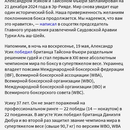
Александром Усиком и Тайсоном Фьюри запланирован на
21 декабря 2024 года в Эр-Рияде. Мир снова увидит еще
один исторический бой. Наша приверженность желаниям
поклонников бокса продолжается. Мы надеемся, что вам
это нравится», —
написал
в соцсетях председатель
Главного управления развлечений Саудовской Аравии
Турки Аль аш-Шейх.
Напомним, в ночь на воскресенье, 19 мая, Александр
Усик
победил
британца Тайсона Фьюри раздельным
решением судей и стал первым в XXI веке абсолютным
чемпионом мира по боксу в супертяжелом весе. Украинец
владеет поясами Международной боксерской федерации
(IBF), Всемирной боксерской ассоциации (WBA),
Всемирной боксерской организации (WBO),
Международной боксерской организации (IBO) и
Всемирного боксерского совета (WBC).
Усику 37 лет. Он не знает поражений на
профессиональном ринге — 22 победы (14 — нокаутом) в
22 поединках. В августе Усик победил британца Даниэля
Дюбуа и во второй раз защитил звание чемпиона мира в
супертяжелом весе (свыше 90,7 кг) по версиям WBO, WBA