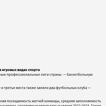
 игровых видах спорта
лярные профессиональные лиги страны — баскетбольную
е и третье места также заняли два футбольных клуба —
дняя посещаемость матчей команды, средняя заполняемость
ых медиа, спортивные результаты в сезоне 2022-2023. Также