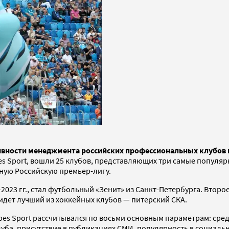
ивности менеджмента российских профессиональных клубов в
bes Sport, вошли 25 клубов, представляющих три самые попу
ную Российскую премьер-лигу.
2023 гг., стал футбольный «Зенит» из Санкт-Петербурга. Второ
 идет лучший из хоккейных клубов — питерский СКА.
bes Sport рассчитывался по восьми основным параметрам: сре
уба, присутствие в публикациях СМИ, популярность в социальн