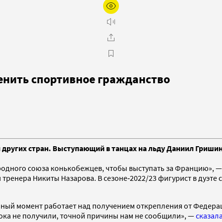
менить спортивное гражданство
 других стран. Выступающий в танцах на льду Даниил Гриши
одного союза конькобежцев, чтобы выступать за Францию», 
м тренера Никиты Назарова. В сезоне‑2022/23 фигурист в дуэте
нный момент работает над получением открепления от Федерац
пока не получили, точной причины нам не сообщили», —
сказал