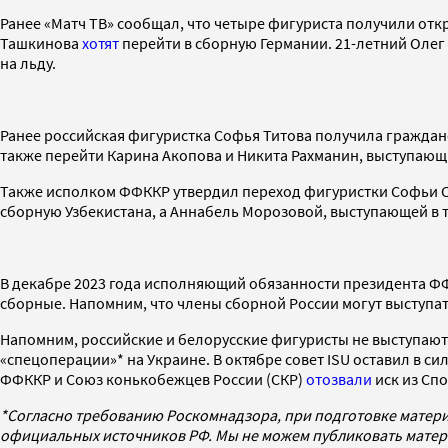
Ранее «Матч ТВ» сообщал, что четыре фигуриста получили отк
Ташкинова
хотят
перейти в сборную Германии. 21-летний Олег
на льду.
Ранее российская фигуристка Софья Титова получила гражданс
также перейти Карина Акопова и Никита Рахманин, выступающи
Также исполком ФФККР утвердил переход фигуристки Софьи С
сборную Узбекистана, а Аннабель Морозовой, выступающей в т
В декабре 2023 года исполняющий обязанности президента ФФ
сборные. Напомним, что члены сборной России могут выступат
Напомним, российские и белорусские фигуристы не выступают 
«спецоперации»* на Украине. В октябре совет ISU оставил в с
ФФККР и Союз конькобежцев России (СКР)
отозвали
иск из Сп
*Согласно требованию Роскомнадзора, при подготовке матери
официальных источников РФ. Мы не можем публиковать матери