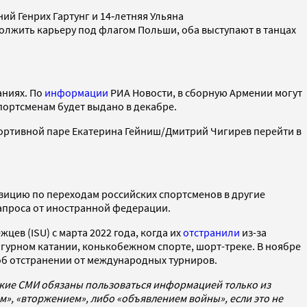
й Генрих Гартунг и 14‑летняя Ульяна
лжить карьеру под флагом Польши, оба выступают в танцах
аниях. По
информации
РИА Новости, в сборную Армении могут
портсменам будет выдано в декабре.
ортивной паре Екатерина Гейниш/Дмитрий Чигирев перейти в
зицию по переходам российских спортсменов в другие
запроса от иностранной федерации.
в (ISU) с марта 2022 года, когда их
отстранили
из-за
фигурном катании, конькобежном спорте, шорт-треке. В ноябре
 об отстранении от международных турниров.
ские СМИ обязаны пользоваться информацией только из
», «вторжением», либо «объявлением войны», если это не