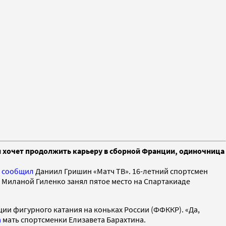
н хочет продолжить карьеру в сборной Франции, одиночница
—
сообщил
Даниил Гришин «Матч ТВ». 16-летний спортсмен
 с Миланой Гиленко занял пятое место на Спартакиаде
ии фигурного катания на коньках России (ФФККР). «Да,
а
мать спортсменки Елизавета Барахтина.