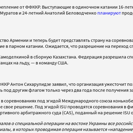
репление от ФФККР. Выступающие в одиночном катании 16-летни
 Муратов и 24-летний Анатолий Беловодченко
планируют
продо
тво Армении и теперь будет представлять страну на соревнов
е в парном катании. Ожидается, что разрешение на переход с
амоделкиной в сборную Казахстана. Федерация разрешила сп
анцах на льду, — в команду США.
ККР Антон Сихарулидзе заявил, что организация ужесточит по
ь под другим флагом только через два года после получения 
в соревнованиях под эгидой Международного союза конькобежце
иле свое решение. Под эгидой ISU проводятся соревнования в 
ортивного арбитражного суда (CAS), поданный на решение ISU
алов о специальной операции на востоке Украины все россий
алы, в которых проводимая операция называется «нападением