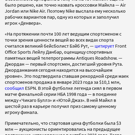
было решено, как точно назвать кроссовки Майкла — Air
Jordan или Nike Air. Поэтому Nike выслала ему несколько
рабочих вариантов пар, одну из которых и заполучил
игрок «Денвера».
«На протяжении почти 100 лет ведущим спортсменом с
точки зрения ценности вещей во всех видах спорта
считался великий бейсболист Бэйб Рут, —
цитирует
Front
Office Sports Лейлу Данбар, оценщицу спортивных
памятных вещей телепрограммы Antiques Roadshow. —
Джордан — первый спортсмен, достигший уровня Рута.
Джорданмания сегодня находится на высочайшем
уровне». Это подтвердила ставшая рекордной среди маек
спортсменов продажа в январе 2023 года за $10,1 млн,
сообщил
ESPN. В этой футболке легенда сиял в первом
матче финальной серии НБА 1998 года — в поединке
между «Чикаго Буллз» и «Ютой Джаз». В ней Майкл в
шестой раз в карьере получил приз самому ценному
игроку финала.
Примечательно, что стартовая цена футболки была $3
млн — аукционисты ориентировались на предыдущее
достижение, установленное в октябре 2021 года. Тогда