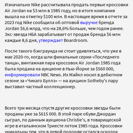
Изначально Nike рассчитывала продать первые кроссовки
Air Jordan на $3 млн в 1985 году, но в итоге компания
вышла на отметку $100 млн. В настоящее время в отчете за
2023 год Nike сообщила об оптовой
выручке
бренда
Jordan $6,6 млрд, что на 28,6% больше, чем годом ранее.
Экс-звезда НБА зарабатывает от продаж бренда $6 млн
каждые 8,6 дня,
утверждает
Boardroom.
После такого бэкграунда не стоит удивляться, что уже в
мае 2020-го, когда шли финальные серии «Последнего
танца», винтажная пара кроссовок Air Jordan 1985 года
была продана на аукционе в Нью-Йорке за $560 000,
информировали
NBC News. Их Майкл носил в дебютном
сезоне за «Чикаго Буллз» — на аукцион Sotheby's пару
выставил частный коллекционер.
Всего три месяца спустя другие кроссовки звезды были
проданы уже за $615 000. В этой паре обуви Джордан
сыграл, по данным аукциона Christie's, в товарищеской
игре в итальянском Триесте летом 1985 года. Кроссовки
уникальны тем, что в левой подошве остался осколок