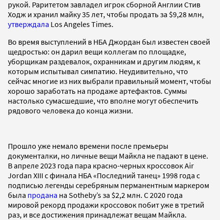
рукой. Раритетом завладел игрок сборной Англии Стив
Ходж и хранил майку 35 лет, чтобы продать за $9,28 млн,
утверждала
Los Angeles Times.
Во время выступлений в НБА Джордан был известен своей
щедростью: он дарил вещи коллегам по площадке,
уборщикам раздевалок, охранникам и другим людям, к
которым испытывал симпатию. Неудивительно, что
сейчас многие из них выбрали правильный момент, чтобы
хорошо заработать на продаже артефактов. Суммы
настолько сумасшедшие, что вполне могут обеспечить
рядового человека до конца жизни.
Прошло уже немало времени после премьеры
документалки, но личные вещи Майкла не падают в цене.
В апреле 2023 года пара красно-черных кроссовок Air
Jordan XIII с финала НБА «Последний танец» 1998 года с
подписью легенды серебряным перманентным маркером
была
продана
на Sotheby’s за $2,2 млн. С 2020 года
мировой рекорд продажи кроссовок побит уже в третий
раз, и все достижения принадлежат вещам Майкла.