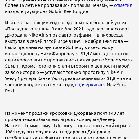
более 15 лет, не продавались по таким ценам», —
отметил
владелец аукциона Goldin Кен Голдин.
И все же настоящим водоразделом стал большой успех
«Последнего танца». В октябре 2021 года пара кроссовок
Джордана Nike Air Ships с автографами — в них звезда
выступал в своей пятой игре в НБА 1 ноября 1984 года —
была проданы на аукционе Sotheby's известному
коллекционеру Нику Фиореллу за $1,47 млн. До этого ни
одни кроссовки не продавались на аукционе более чем за
$1 млн. Кроме того, они стали второй по ценности парой
за всю историю — уступают только прототипу Nike Air
Yeezy 1 рэпера Канье Уэста, реализованным за $1,8 млн на
частной продаже в том же году,
подчеркивает
New York
Post.
На момент продажи кроссовки Джордана почти 40 лет
принадлежали бывшему игроку команды «Денвер
Наггетс» Томми Тиму III Льюису — после той самой игры в
1984 году он получил их в подарок от Джордана.
Особенность артефакта в том, что на тот момент еще не