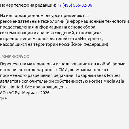
Номер телефона редакции:
+7 (495) 565-32-06
На информационном ресурсе применяются
рекомендательные технологии (информационные технологии
предоставления информации на основе сбора,
систематизации и анализа сведений, относящихся
к предпочтениям пользователей сети «Интернет»,
находящихся на территории Российской Федерации)
СМИ2
SPARROW
INFOX
Перепечатка материалов и использование их в любой форме,
в том числе и в электронных СМИ, возможны только с
письменного разрешения редакции. Товарный знак Forbes
является исключительной собственностью Forbes Media Asia
Pte. Limited. Все права защищены.
AO «АС Рус Медиа»
·
2026
16+