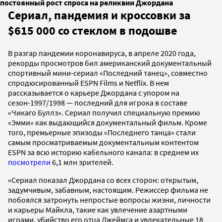
постоянный рост спроса на реликвии Джордана
Сериал, пандемия и кроссовки за
$615 000 со стеклом в подошве
В разгар пандемии коронавируса, в апреле 2020 года,
рекорды просмотров бил американский документальный
спортивный мини-сериал «Последний танец», совместно
спродюсированный ESPN Films и Netflix. В нем
рассказывается о карьере Джордана с упором на
сезон-1997/1998 — последний для игрока в составе
«Чикаго Буллз». Сериал получил специальную премию
«Эмми» как выдающийся документальный фильм. Кроме
того, премьерные эпизоды «Последнего танца» стали
самым просматриваемым документальным контентом
ESPN за всю историю кабельного канала: в среднем их
посмотрели
6,1 млн зрителей.
«Сериал показал Джордана со всех сторон: открытым,
задумчивым, забавным, настоящим. Режиссер фильма не
побоялся затронуть непростые вопросы жизни, личности
и карьеры Майкла, такие как увлечение азартными
играми, убийство его отца Джеймса и увлекательные 18