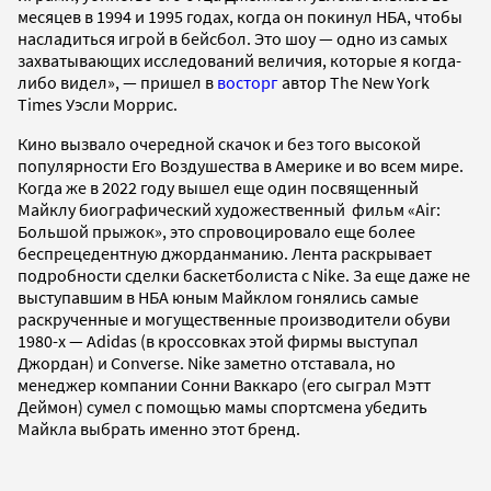
месяцев в 1994 и 1995 годах, когда он покинул НБА, чтобы
насладиться игрой в бейсбол. Это шоу — одно из самых
захватывающих исследований величия, которые я когда-
либо видел», — пришел в
восторг
автор The New York
Times Уэсли Моррис.
Кино вызвало очередной скачок и без того высокой
популярности Его Воздушества в Америке и во всем мире.
Когда же в 2022 году вышел еще один посвященный
Майклу биографический художественный фильм «Air:
Большой прыжок», это спровоцировало еще более
беспрецедентную джорданманию. Лента раскрывает
подробности сделки баскетболиста с Nike. За еще даже не
выступавшим в НБА юным Майклом гонялись самые
раскрученные и могущественные производители обуви
1980-х — Adidas (в кроссовках этой фирмы выступал
Джордан) и Converse. Nike заметно отставала, но
менеджер компании Сонни Ваккаро (его сыграл Мэтт
Деймон) сумел с помощью мамы спортсмена убедить
Майкла выбрать именно этот бренд.