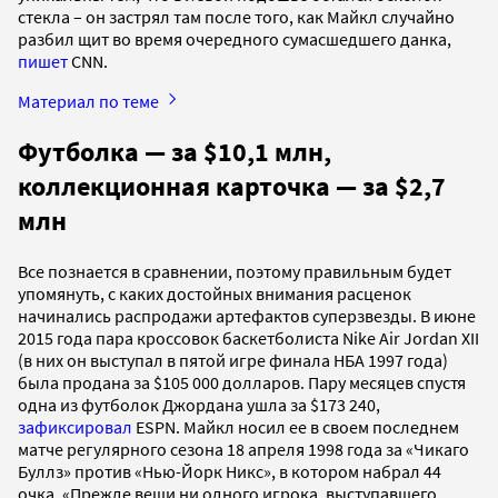
стекла – он застрял там после того, как Майкл случайно
разбил щит во время очередного сумасшедшего данка,
пишет
CNN.
Материал по теме
Футболка — за $10,1 млн,
коллекционная карточка — за $2,7
млн
Все познается в сравнении, поэтому правильным будет
упомянуть, с каких достойных внимания расценок
начинались распродажи артефактов суперзвезды. В июне
2015 года пара кроссовок баскетболиста Nike Air Jordan XII
(в них он выступал в пятой игре финала НБА 1997 года)
была продана за $105 000 долларов. Пару месяцев спустя
одна из футболок Джордана ушла за ​​$173 240,
зафиксировал
ESPN. Майкл носил ее в своем последнем
матче регулярного сезона 18 апреля 1998 года за «Чикаго
Буллз» против «Нью-Йорк Никс», в котором набрал 44
очка. «Прежде вещи ни одного игрока, выступавшего