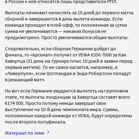
в России к ней относятся лишь представители РПЛ.
Выплаты начинают начислять за 10 дней до первого матча
сборной и завершаются в день вылета команды. Если
команда проходит в плей-офф, то положенная за сутки
сумма не увеличивается — никаких бонусов не
предусмотрено. Просто увеличиваются общие выплаты.
Следовательно, если сборная Германии дойдет до
финала, то «Арсенал» получит от УЕФА €356 7000 за Кая
Хавертца (31 день на турнире плюс 10 дней в заявке перед
первым матчем). То же самое касается, например, и
«Ливерпуля», если Шотландия и Энди Робертсон попадут
в решающий матч.
Но вот если Германия умудрится вылететь на групповом
этапе, то выплаты лондонцам за Хавертца составят всего
€174 000. Просто потому немцы завершат свое
выступление на 10-й день чемпионата мира. Суммы,
положенные каждой команде от УЕФА, будут определены
после второго полуфинала.
Материал по теме