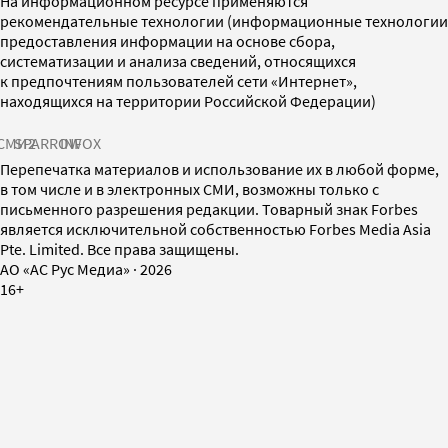
На информационном ресурсе применяются
рекомендательные технологии (информационные технологии
предоставления информации на основе сбора,
систематизации и анализа сведений, относящихся
к предпочтениям пользователей сети «Интернет»,
находящихся на территории Российской Федерации)
СМИ2
SPARROW
INFOX
Перепечатка материалов и использование их в любой форме,
в том числе и в электронных СМИ, возможны только с
письменного разрешения редакции. Товарный знак Forbes
является исключительной собственностью Forbes Media Asia
Pte. Limited. Все права защищены.
AO «АС Рус Медиа»
·
2026
16+