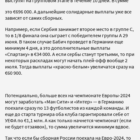
выступят на групповом этапе в течение 10 дней. В сумме
это €696 000. А дальнейшие солидарные выплаты уже все
зависят от самих сборных.
Например, если Сербия занимает второе место в группе C,
то в 1/8 финала она сыграет с победителем группы А 29
июня. В таком случае Бабич проведет в Германии еще
минимум 4 дня, а это дополнительные выплаты
«Спартаку» в €34 000. А если сербы станут третьими, то при
некоторых раскладах могут начать плей-офф вообще 2
июля. Тогда выплаты «красно-белым» увеличатся сразу на
€60 900.
Потенциально, больше всех на чемпионате Европы-2024
могут заработать «Ман Сити» и «Интер» — в Германию
поехали сразу по 13 футболистов из каждой команды. И
еще до старта турнира оба клуба гарантировали себе от
УЕФА по €1,1 млн. А как только начнется чемпионат (если
не будет отзаявок), то сумма увеличится минимум вдвое.
Так что если бы сборная России поехала на Евро-2024, то