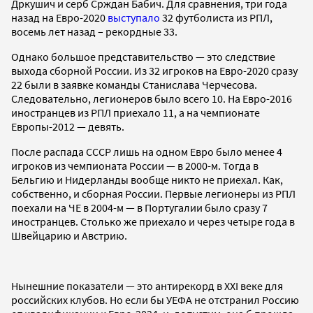
Дркушич и серб Срждан Бабич. Для сравнения, три года
назад на Евро-2020
выступало
32 футболиста из РПЛ,
восемь лет назад – рекордные 33.
Однако большое представительство — это следствие
выхода сборной России. Из 32 игроков на Евро-2020 сразу
22 были в заявке команды Станислава Черчесова.
Следовательно, легионеров было всего 10. На Евро-2016
иностранцев из РПЛ приехало 11, а на чемпионате
Европы-2012 — девять.
После распада СССР лишь на одном Евро было менее 4
игроков из чемпионата России — в 2000-м. Тогда в
Бельгию и Нидерланды вообще никто не приехал. Как,
собственно, и сборная России. Первые легионеры из РПЛ
поехали на ЧЕ в 2004-м — в Португалии было сразу 7
иностранцев. Столько же приехало и через четыре года в
Швейцарию и Австрию.
Нынешние показатели — это антирекорд в XXI веке для
российских клубов. Но если бы УЕФА не отстранил Россию