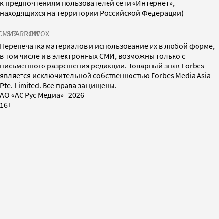
к предпочтениям пользователей сети «Интернет»,
находящихся на территории Российской Федерации)
СМИ2
SPARROW
INFOX
Перепечатка материалов и использование их в любой форме,
в том числе и в электронных СМИ, возможны только с
письменного разрешения редакции. Товарный знак Forbes
является исключительной собственностью Forbes Media Asia
Pte. Limited. Все права защищены.
AO «АС Рус Медиа»
·
2026
16+