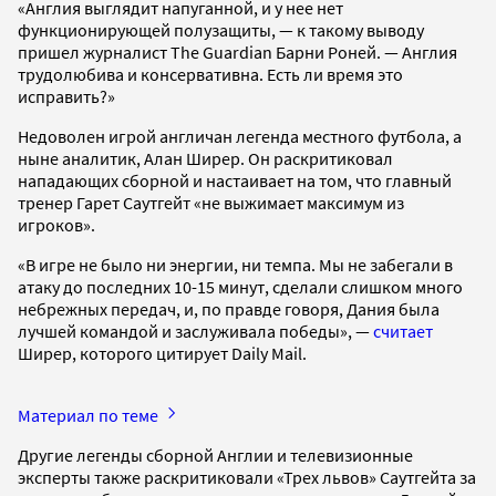
«Англия выглядит напуганной, и у нее нет
функционирующей полузащиты, — к такому выводу
пришел журналист The Guardian Барни Роней. — Англия
трудолюбива и консервативна. Есть ли время это
исправить?»
Недоволен игрой англичан легенда местного футбола, а
ныне аналитик, Алан Ширер. Он раскритиковал
нападающих сборной и настаивает на том, что главный
тренер Гарет Саутгейт «не выжимает максимум из
игроков».
«В игре не было ни энергии, ни темпа. Мы не забегали в
атаку до последних 10-15 минут, сделали слишком много
небрежных передач, и, по правде говоря, Дания была
лучшей командой и заслуживала победы», —
считает
Ширер, которого цитирует Daily Mail.
Материал по теме
Другие легенды сборной Англии и телевизионные
эксперты также раскритиковали «Трех львов» Саутгейта за