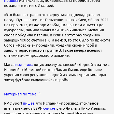
пришла
испанская AS, понаблюдав за победой своей
команды в матче с Италией.
«Это было все равно что вернуться на двенадцать лет
назад. Путешествие из Гельзенкирхена в Киев, с Евро-2024
на Евро-2012, от Жорди Альбы, Сильвы или Иньесты до
Кукуреллы, Ламина Ямаля или Нико Уильямса. Испания
снова победила Италию, и если на этот раз поединок
завершился со счетом 1: 0, а не 4: 0, то это было по прихоти
богов. «Красные» победили, убедили своей игрой и
заняли первое место в группе В. Такие вечера вселяют
оптимизм», — продолжило издание.
Marca
выделила
юную звезду испанской сборной в матче с
Италией: «16-летний вингер Ламин Ямаль еще больше
укрепил свою репутацию одной из самых ярких молодых
звезд футбола выдающейся игрой».
Материал по теме
RMC Sport
пишет
, что Испания «производит сильное
впечатление», а ESPN
считает
, что Ямаль и Нико Уильямс
«пишут новую главу в истории сборной Испании».