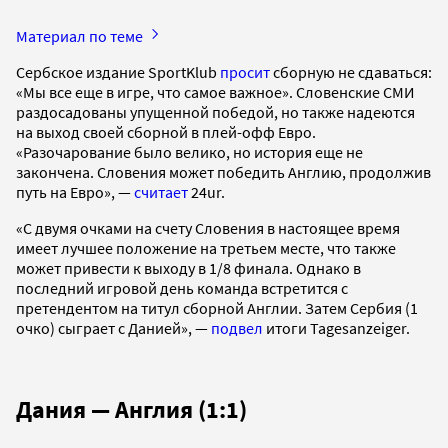
Материал по теме
Сербское издание SportKlub
просит
сборную не сдаваться:
«Мы все еще в игре, что самое важное». Словенские СМИ
раздосадованы упущенной победой, но также надеются
на выход своей сборной в плей-офф Евро.
«Разочарование было велико, но история еще не
закончена. Словения может победить Англию, продолжив
путь на Евро», —
считает
24ur.
«С двумя очками на счету Словения в настоящее время
имеет лучшее положение на третьем месте, что также
может привести к выходу в 1/8 финала. Однако в
последний игровой день команда встретится с
претендентом на титул сборной Англии. Затем Сербия (1
очко) сыграет с Данией», —
подвел
итоги Tagesanzeiger.
Дания — Англия (1:1)