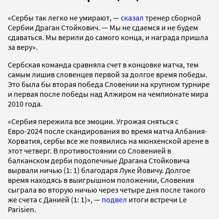
«Сербы так легко не умирают, —
сказал
тренер сборной
Сербии Драган Стойкович. — Мы не сдаемся и не будем
сдаваться. Мы верили до самого конца, и награда пришла
за веру».
Сербская команда сравняла счет в концовке матча, тем
самым лишив словенцев первой за долгое время победы.
Это была бы вторая победа Словении на крупном турнире
и первая после победы над Алжиром на чемпионате мира
2010 года.
«Сербия пережила все эмоции. Угрожая сняться с
Евро-2024 после скандирования во время матча Албания-
Хорватия, сербы все же появились на мюнхенской арене в
этот четверг. В противостоянии со Словенией в
балканском дерби подопечные Драгана Стойковича
вырвали ничью (1: 1) благодаря Луке Йовичу. Долгое
время находясь в выигрышном положении, Словения
сыграла во вторую ничью через четыре дня после такого
же счета с Данией (1: 1)», —
подвел
итоги встречи Le
Parisien.