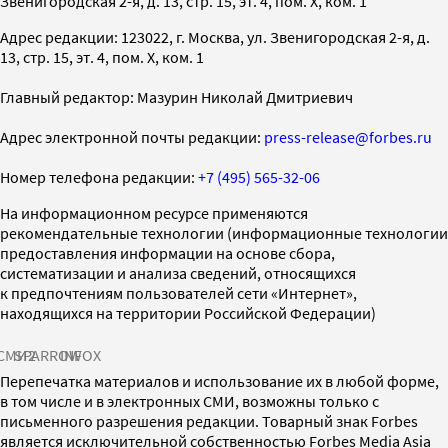
Звенигородская 2-я, д. 13, стр. 15, эт. 4, пом. X, ком. 1
Адрес редакции: 123022, г. Москва, ул. Звенигородская 2-я, д.
13, стр. 15, эт. 4, пом. X, ком. 1
Главный редактор: Мазурин Николай Дмитриевич
Адрес электронной почты редакции:
press-release@forbes.ru
Номер телефона редакции:
+7 (495) 565-32-06
На информационном ресурсе применяются
рекомендательные технологии (информационные технологии
предоставления информации на основе сбора,
систематизации и анализа сведений, относящихся
к предпочтениям пользователей сети «Интернет»,
находящихся на территории Российской Федерации)
СМИ2
SPARROW
INFOX
Перепечатка материалов и использование их в любой форме,
в том числе и в электронных СМИ, возможны только с
письменного разрешения редакции. Товарный знак Forbes
является исключительной собственностью Forbes Media Asia