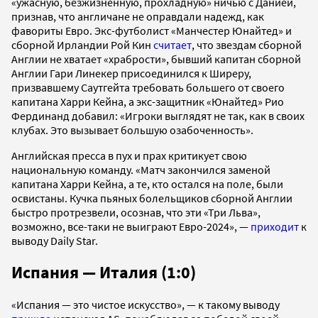
«ужасную, безжизненную, прохладную» ничью с Данией,
признав, что англичане не оправдали надежд, как
фавориты Евро. Экс-футболист «Манчестер Юнайтед» и
сборной Ирландии Рой Кин
считает
, что звездам сборной
Англии не хватает «храбрости», бывший капитан сборной
Англии Гари Линекер присоединился к Ширеру,
призвавшему Саутгейта требовать большего от своего
капитана Харри Кейна, а экс-защитник «Юнайтед» Рио
Фердинанд добавил: «Игроки выглядят не так, как в своих
клубах. Это вызывает большую озабоченность».
Английская пресса в пух и прах критикует свою
национальную команду. «Матч закончился заменой
капитана Харри Кейна, а те, кто остался на поле, были
освистаны. Кучка пьяных болельщиков сборной Англии
быстро протрезвели, осознав, что эти «Три Льва»,
возможно, все-таки не выиграют Евро-2024», —
приходит
к
выводу Daily Star.
Испания — Италия (1:0)
«Испания — это чистое искусство», — к такому выводу