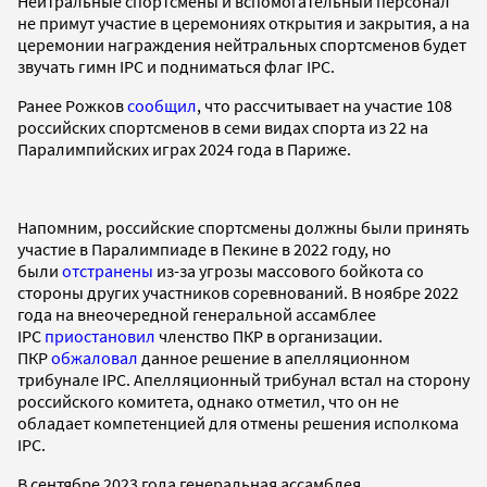
Нейтральные спортсмены и вспомогательный персонал
не примут участие в церемониях открытия и закрытия, а на
церемонии награждения нейтральных спортсменов будет
звучать гимн IPC и подниматься флаг IPC.
Ранее Рожков
сообщил
, что рассчитывает на участие 108
российских спортсменов в семи видах спорта из 22 на
Паралимпийских играх 2024 года в Париже.
Напомним, российские спортсмены должны были принять
участие в Паралимпиаде в Пекине в 2022 году, но
были
отстранены
из-за угрозы массового бойкота со
стороны других участников соревнований. В ноябре 2022
года на внеочередной генеральной ассамблее
IPC
приостановил
членство ПКР в организации.
ПКР
обжаловал
данное решение в апелляционном
трибунале IPC. Апелляционный трибунал встал на сторону
российского комитета, однако отметил, что он не
обладает компетенцией для отмены решения исполкома
IPC.
В сентябре 2023 года генеральная ассамблея