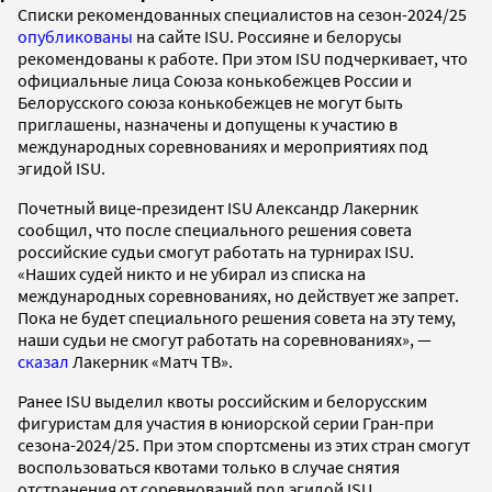
Списки рекомендованных специалистов на сезон-2024/25
опубликованы
на сайте ISU. Россияне и белорусы
рекомендованы к работе. При этом ISU подчеркивает, что
официальные лица Союза конькобежцев России и
Белорусского союза конькобежцев не могут быть
приглашены, назначены и допущены к участию в
международных соревнованиях и мероприятиях под
эгидой ISU.
Почетный вице‑президент ISU Александр Лакерник
сообщил, что после специального решения совета
российские судьи смогут работать на турнирах ISU.
«Наших судей никто и не убирал из списка на
международных соревнованиях, но действует же запрет.
Пока не будет специального решения совета на эту тему,
наши судьи не смогут работать на соревнованиях», —
сказал
Лакерник «Матч ТВ».
Ранее ISU выделил квоты российским и белорусским
фигуристам для участия в юниорской серии Гран-при
сезона-2024/25. При этом спортсмены из этих стран смогут
воспользоваться квотами только в случае снятия
отстранения от соревнований под эгидой ISU.