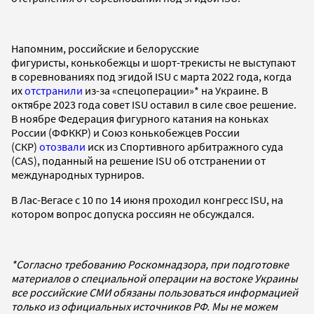
Напомним, российские и белорусские
фигуристы, конькобежцы и шорт-трекисты не выступают
в соревнованиях под эгидой ISU с марта 2022 года, когда
их
отстранили
из-за «спецоперации»* на Украине. В
октябре 2023 года совет ISU оставил в силе свое решение.
В ноябре Федерация фигурного катания на коньках
России (ФФККР) и Союз конькобежцев России
(СКР)
отозвали
иск из Спортивного арбитражного суда
(CAS), поданный на решение ISU об отстранении от
международных турниров.
В Лас-Вегасе с 10 по 14 июня проходил конгресс ISU, на
котором вопрос допуска россиян не обсуждался.
*Согласно требованию Роскомнадзора, при подготовке
материалов о специальной операции на востоке Украины
все российские СМИ обязаны пользоваться информацией
только из официальных источников РФ. Мы не можем