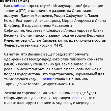
комитета (МОК)
Как
сообщает
пресс-служба Международной федерации
тенниса (ITF), в одиночном разряде на Олимпиаде
выступят Даниил Медведев, Роман Сафиуллин, Павел
Котов, Екатерина Александрова, Мирра Андреева и Диана
Шнайдер. В пару заявлены Медведев и
Сафиуллин, Андреева и Шнайдер, Александрова и Елена
Веснина. В олимпийскую заявку пока не вошли Вероника
Кудерметова и Аслан Карацев, которых включала в состав
Федерация тенниса России (ФТР).
Отметим, что Весниной еще предстоит получить
одобрение от Международного олимпийского комитета
(МОК). «Веснину специально добавил в запас. Она
реально может сыграть в Париже в паре, если все же не
поедет Кудерметова. Это подстраховка, нормальный для
таких случаев ход», —
заявил
глава ФТР Шамиль
Тарпищев, которого цитирует «Матч ТВ».
Заявка на соревнования в смешанном разряде будет
сформирована до 24 июля. Тарпищев
заявлял
, что в
миксте планируют поставить Андрееву и Медведева.