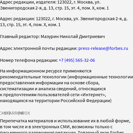
Адрес редакции, издателя: 123022, г. Москва, ул.
Звенигородская 2-я, д. 13, стр. 15, эт. 4, пом. X, ком. 1
Адрес редакции: 123022, г. Москва, ул. Звенигородская 2-я, д.
13, стр. 15, эт. 4, пом. X, ком. 1
Главный редактор: Мазурин Николай Дмитриевич
Адрес электронной почты редакции:
press-release@forbes.ru
Номер телефона редакции:
+7 (495) 565-32-06
На информационном ресурсе применяются
рекомендательные технологии (информационные технологии
предоставления информации на основе сбора,
систематизации и анализа сведений, относящихся
к предпочтениям пользователей сети «Интернет»,
находящихся на территории Российской Федерации)
СМИ2
SPARROW
INFOX
Перепечатка материалов и использование их в любой форме,
в том числе и в электронных СМИ, возможны только с
письменного разрешения редакции. Товарный знак Forbes