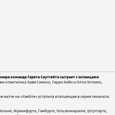
нира команда Гарета Саутгейта сыграет с испанцами
ми отметились Хави Симонс, Гарри Кейн и Олли Уоткинс,
м матче на «Уэмбли» уступила итальянцам в серии пенальти.
Кельне, Франкфурте, Гамбурге, Гельзенкирхене, Штутгарте,