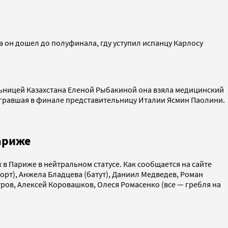
 он дошел до полуфинала, гду уступил испанцу Карлосу
ельницей Казахстана Еленой Рыбакиной она взяла медицинский
ыгравшая в финале представительницу Италии Ясмин Паолини.
ариже
 Париже в нейтральном статусе. Как сообщается на сайте
орт), Анжела Бладцева (батут), Даниил Медведев, Роман
тров, Алексей Коровашков, Олеся Ромасенко (все — гребля на