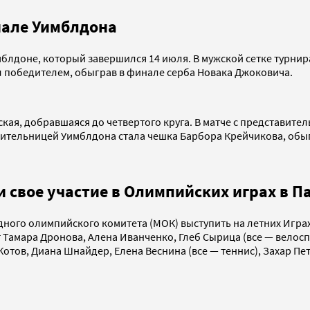
нале Уимблдона
лдоне, который завершился 14 июля. В мужской сетке турнира
ал победителем, обыграв в финале серба Новака Джоковича.
ская, добравшаяся до четвертого круга. В матче с представит
едительницей Уимблдона стала чешка Барбора Крейчикова, об
 свое участие в Олимпийских играх в П
го олимпийского комитета (МОК) выступить на летних Играх в
 Тамара Дронова, Алена Иванченко, Глеб Сырица (все — велосп
отов, Диана Шнайдер, Елена Веснина (все — теннис), Захар Пе