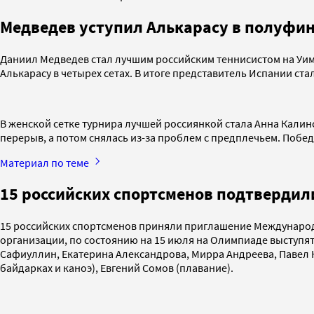
Медведев уступил Алькарасу в полуфи
Даниил Медведев стал лучшим российским теннисистом на Уимб
Алькарасу в четырех сетах. В итоге представитель Испании ст
В женской сетке турнира лучшей россиянкой стала Анна Калин
перерыв, а потом снялась из-за проблем с предплечьем. Поб
Материал по теме
15 российских спортсменов подтвердили
15 российских спортсменов приняли приглашение Международно
организации, по состоянию на 15 июля на Олимпиаде выступят
Сафиуллин, Екатерина Александрова, Мирра Андреева, Павел К
байдарках и каноэ), Евгений Сомов (плавание).