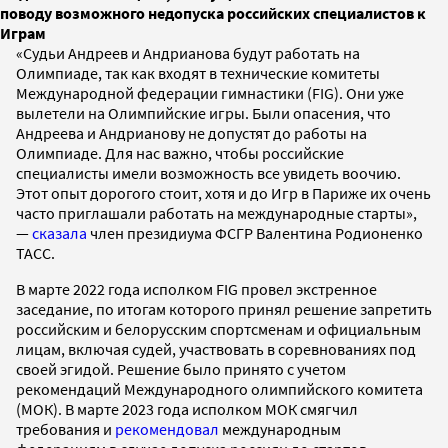
поводу возможного недопуска российских специалистов к
Играм
«Судьи Андреев и Андрианова будут работать на
Олимпиаде, так как входят в технические комитеты
Международной федерации гимнастики (FIG). Они уже
вылетели на Олимпийские игры. Были опасения, что
Андреева и Андрианову не допустят до работы на
Олимпиаде. Для нас важно, чтобы российские
специалисты имели возможность все увидеть воочию.
Этот опыт дорогого стоит, хотя и до Игр в Париже их очень
часто приглашали работать на международные старты»,
—
сказала
член президиума ФСГР Валентина Родионенко
ТАСС.
В марте 2022 года исполком FIG провел экстренное
заседание, по итогам которого принял решение запретить
российским и белорусским спортсменам и официальным
лицам, включая судей, участвовать в соревнованиях под
своей эгидой. Решение было принято с учетом
рекомендаций Международного олимпийского комитета
(МОК). В марте 2023 года исполком МОК смягчил
требования и
рекомендовал
международным