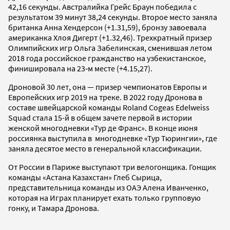
42,16 секунды. Австралийка Грейс Браун победила с
результатом 39 минут 38,24 секунды. Второе место заняла
британка Анна Хендерсон (+1.31,59), бронзу завоевала
американка Хлоя Дигерт (+1.32,46). Трехкратный призер
Олимпийских игр Ольга Забелинская, сменившая летом
2018 года российское гражданство на узбекистанское,
финишировала на 23‑м месте (+4.15,27).
Дроновой 30 лет, она — призер чемпионатов Европы и
Европейских игр 2019 на треке. В 2022 году Дронова в
составе швейцарской команды Roland Cogeas Edelweiss
Squad стала 15-й в общем зачете первой в истории
женской многодневки «Тур де Франс». В конце июня
россиянка выступила в многодневке «Тур Тюрингии», где
заняла десятое место в генеральной классификации.
От России в Париже выступают три велогонщика. Гонщик
команды «Астана Казахстан» Глеб Сырица,
представительница команды из ОАЭ Алена Иванченко,
которая на Играх планирует ехать только групповую
гонку, и Тамара Дронова.