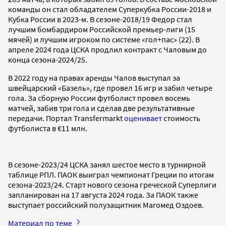
команды он стал обладателем Суперкубка России-2018 и
Кубка России в 2023-м. В сезоне-2018/19 Федор стал
лучшим бомбардиром Российской премьер-лиги (15
мячей) и лучшим игроком по системе «гол+пас» (22). В
апреле 2024 года ЦСКА продлил контракт с Чаловым до
конца сезона-2024/25.
В 2022 году на правах аренды Чалов выступал за
швейцарский «Базель», где провел 16 игр и забил четыре
гола. За сборную России футболист провел восемь
матчей, забив три гола и сделав две результативные
передачи. Портал Transfermarkt
оценивает
стоимость
футболиста в €11 млн.
В сезоне-2023/24 ЦСКА занял шестое место в турнирной
таблице РПЛ. ПАОК выиграл чемпионат Греции по итогам
сезона-2023/24. Старт нового сезона греческой Суперлиги
запланирован на 17 августа 2024 года. За ПАОК также
выступает российский полузащитник Магомед Оздоев.
Материал по теме