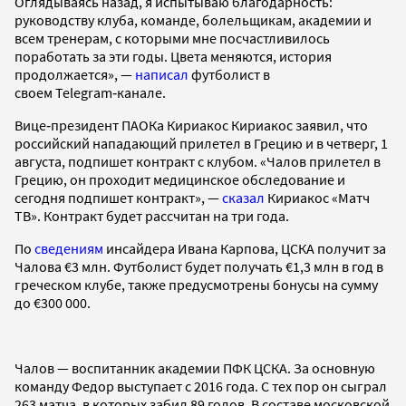
Оглядываясь назад, я испытываю благодарность:
руководству клуба, команде, болельщикам, академии и
всем тренерам, с которыми мне посчастливилось
поработать за эти годы. Цвета меняются, история
продолжается», —
написал
футболист в
своем Telegram‑канале.
Вице‑президент ПАОКа Кириакос Кириакос заявил, что
российский нападающий прилетел в Грецию и в четверг, 1
августа, подпишет контракт с клубом. «Чалов прилетел в
Грецию, он проходит медицинское обследование и
сегодня подпишет контракт», —
сказал
Кириакос «Матч
ТВ». Контракт будет рассчитан на три года.
По
сведениям
инсайдера Ивана Карпова, ЦСКА получит за
Чалова €3 млн. Футболист будет получать €1,3 млн в год в
греческом клубе, также предусмотрены бонусы на сумму
до €300 000.
Чалов — воспитанник академии ПФК ЦСКА. За основную
команду Федор выступает с 2016 года. С тех пор он сыграл
263 матча, в которых забил 89 голов. В составе московской