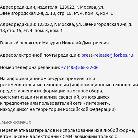
Адрес редакции, издателя: 123022, г. Москва, ул.
Звенигородская 2-я, д. 13, стр. 15, эт. 4, пом. X, ком. 1
Адрес редакции: 123022, г. Москва, ул. Звенигородская 2-я, д.
13, стр. 15, эт. 4, пом. X, ком. 1
Главный редактор: Мазурин Николай Дмитриевич
Адрес электронной почты редакции:
press-release@forbes.ru
Номер телефона редакции:
+7 (495) 565-32-06
На информационном ресурсе применяются
рекомендательные технологии (информационные технологии
предоставления информации на основе сбора,
систематизации и анализа сведений, относящихся
к предпочтениям пользователей сети «Интернет»,
находящихся на территории Российской Федерации)
СМИ2
SPARROW
INFOX
Перепечатка материалов и использование их в любой форме,
в том числе и в электронных СМИ, возможны только с