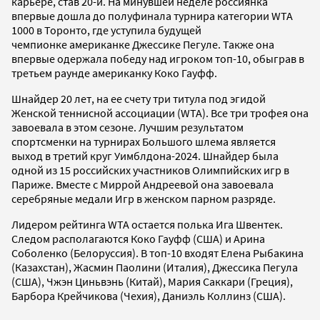
карьере, став 20-й. На минувшей неделе россиянка
впервые дошла до полуфинала турнира категории WTA
1000 в Торонто, где уступила будущей
чемпионке американке Джессике Пегуле. Также она
впервые одержала победу над игроком топ-10, обыграв в
третьем раунде американку Коко Гауфф.
Шнайдер 20 лет, на ее счету три титула под эгидой
Женской теннисной ассоциации (WTA). Все три трофея она
завоевала в этом сезоне. Лучшим результатом
спортсменки на турнирах Большого шлема является
выход в третий круг Уимблдона-2024. Шнайдер была
одной из 15 российских участников Олимпийских игр в
Париже. Вместе с Миррой Андреевой она завоевала
серебряные медали Игр в женском парном разряде.
Лидером рейтинга WTA остается полька Ига Швентек.
Следом располагаются Коко Гауфф (США) и Арина
Соболенко (Белоруссия). В топ-10 входят Елена Рыбакина
(Казахстан), Жасмин Паолини (Италия), Джессика Пегула
(США), Чжэн Циньвэнь (Китай), Мария Саккари (Греция),
Барбора Крейчикова (Чехия), Даниэль Коллинз (США).