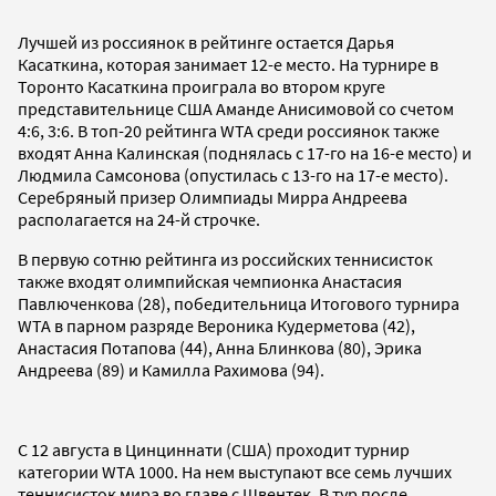
Лучшей из россиянок в рейтинге остается Дарья
Касаткина, которая занимает 12-е место. На турнире в
Торонто Касаткина проиграла во втором круге
представительнице США Аманде Анисимовой со счетом
4:6, 3:6. В топ-20 рейтинга WTA среди россиянок также
входят Анна Калинская (поднялась с 17-го на 16-е место) и
Людмила Самсонова (опустилась с 13-го на 17-е место).
Серебряный призер Олимпиады Мирра Андреева
располагается на 24-й строчке.
В первую сотню рейтинга из российских теннисисток
также входят олимпийская чемпионка Анастасия
Павлюченкова (28), победительница Итогового турнира
WTA в парном разряде Вероника Кудерметова (42),
Анастасия Потапова (44), Анна Блинкова (80), Эрика
Андреева (89) и Камилла Рахимова (94).
С 12 августа в Цинциннати (США) проходит турнир
категории WTA 1000. На нем выступают все семь лучших
теннисисток мира во главе с Швентек. В тур после