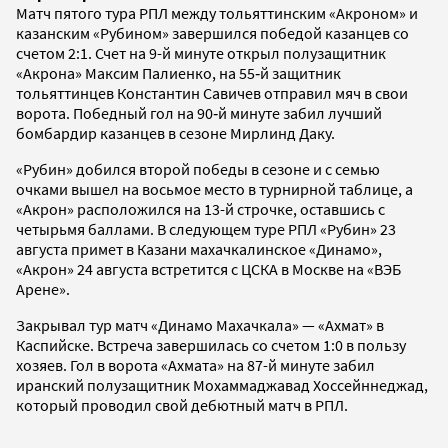
Матч пятого тура РПЛ между тольяттинским «Акроном» и
казанским «Рубином» завершился победой казанцев со
счетом 2:1. Счет на 9-й минуте открыл полузащитник
«Акрона» Максим Палиенко, на 55‑й защитник
тольяттинцев Константин Савичев отправил мяч в свои
ворота. Победный гол на 90‑й минуте забил лучший
бомбардир казанцев в сезоне Мирлинд Даку.
«Рубин» добился второй победы в сезоне и с семью
очками вышел на восьмое место в турнирной таблице, а
«Акрон» расположился на 13-й строчке, оставшись с
четырьмя баллами. В следующем туре РПЛ «Рубин» 23
августа примет в Казани махачкалинское «Динамо»,
«Акрон» 24 августа встретится с ЦСКА в Москве на «ВЭБ
Арене».
Закрывал тур матч «Динамо Махачкала» — «Ахмат» в
Каспийске. Встреча завершилась со счетом 1:0 в пользу
хозяев. Гол в ворота «Ахмата» на 87-й минуте забил
иранский полузащитник Мохаммаджавад Хоссейннеджад,
который проводил свой дебютный матч в РПЛ.