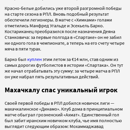
Красно-белые добились уже второй разгромной победы
на старте сезона в РПЛ. Вновь подобный результат
обеспечили легионеры. В матче с «Химками» голами
отметились Манфред Угальде и Эсекьель Барко.
Костариканец преобразился после назначения Деяна
Станковича: за первые полгода в «Спартаке» он не забил
ни одного гола в чемпионате, а теперь на его счету четыре
мяча в пяти турах.
Барко был
куплен
этим летом за €14 млн, став одним из
самых дорогих футболистов в истории «Спартака». Он тут
же начал отрабатывать эту сумму: за четыре матча в РПЛ
он уже набрал пять результативных действий.
Махачкалу спас уникальный игрок
Своей первой победы в РПЛ добился новичок лиги —
махачкалинское «Динамо». Клуб дома в принципиальном
матче обыграл грозненский «Ахмат». Единственный гол
был забит иранским новичком клуба, чье имя полностью
выглядит следующим образом: Мохаммаджавад