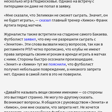
несколько игр в Подмосковье. Однако на встречу с
питерцами он даже не попал в заявку.
«Мне сказали, что Зелимхан не сможет сыграть. Значит, он
не будет играть», —
сказал
главный тренер «Химок» Франк
Артига перед матчем.
Журналисты также встретили на стадионе самого Бакаева.
Футболист
заявил
, что ему «не разрешили сыграть с
«Зенитом». Эти слова вызвали массу вопросов, так как в
регламенте РПЛ четко прописано, что клубы не имеют
права запрещать своим игрокам в аренде играть в матчах
с ними. Стороны быстро осознали произошедшее.
«Зенит» и «Химки» тут же
пояснили
, что футболист
получил небольшое повреждение, а никакого запрета
нет. Однако в самой лиге в это не поверили.
«Давайте называть вещи своими именами — со стороны
это выглядит странно. Не могу по-другому сказать.
Возникают вопросы. Я общался с руководством «Зенита» и
«Химок», они мне сказали, что запрета нет. Не хочется