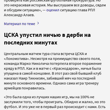
проверять как российская футбольная прокуратура. Но
это некрасивая история. Мы выслушаем все доводы, сядем
и обсудим ситуацию», —
оценил
ситуацию глава РПЛ
Александр Алаев.
Материал по теме
ЦСКА упустил ничью в дерби на
последних минутах
Центральным матчем тура стала встреча ЦСКА и
«Локомотива». Несмотря на преимущество своего поля,
команда Марко Николича потерпела второе поражение
кряду в РПЛ. Как и в матче с «Краснодаром», ничья была
упущена в самой концовке. В этот раз свой бывший клуб
наказал Наир Тикнизян, забивший мяч на последней
минуте основного времени. Однако сама игра тренеру
армейцев понравилась.
«Это была одна из лучших наших игр, мы на 100% не
заслужили того, чтобы проиграть. Обидно и жалко, но это
футбол. И это уже не в первый раз происходит с нами. Есть