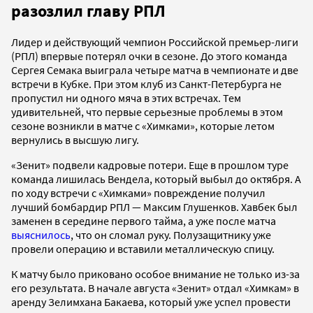
разозлил главу РПЛ
Лидер и действующий чемпион Российской премьер-лиги
(РПЛ) впервые потерял очки в сезоне. До этого команда
Сергея Семака выиграла четыре матча в чемпионате и две
встречи в Кубке. При этом клуб из Санкт-Петербурга не
пропустил ни одного мяча в этих встречах. Тем
удивительней, что первые серьезные проблемы в этом
сезоне возникли в матче с «Химками», которые летом
вернулись в высшую лигу.
«Зенит» подвели кадровые потери. Еще в прошлом туре
команда лишилась Вендела, который выбыл до октября. А
по ходу встречи с «Химками» повреждение получил
лучший бомбардир РПЛ — Максим Глушенков. Хавбек был
заменен в середине первого тайма, а уже после матча
выяснилось
, что он сломал руку. Полузащитнику уже
провели операцию и вставили металлическую спицу.
К матчу было приковано особое внимание не только из-за
его результата. В начале августа «Зенит» отдал «Химкам» в
аренду Зелимхана Бакаева, который уже успел провести