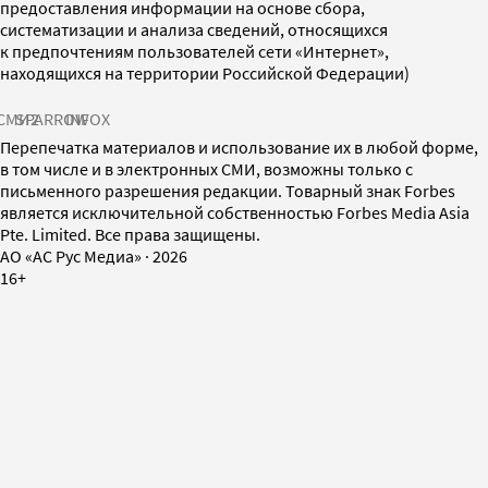
предоставления информации на основе сбора,
систематизации и анализа сведений, относящихся
к предпочтениям пользователей сети «Интернет»,
находящихся на территории Российской Федерации)
СМИ2
SPARROW
INFOX
Перепечатка материалов и использование их в любой форме,
в том числе и в электронных СМИ, возможны только с
письменного разрешения редакции. Товарный знак Forbes
является исключительной собственностью Forbes Media Asia
Pte. Limited. Все права защищены.
AO «АС Рус Медиа»
·
2026
16+