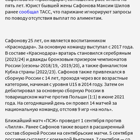
пять лет. Юрист бывшей жены Сафонова Максим Шилов
ранее
сообщал
ТАСС, что парижане игнорируют запросы
по поводу отсутствия выплат по алиментам.
Сафонову 25 лет, он является воспитанником
«Краснодара». За основную команду выступал с 2017 года.
В составе «Краснодара» вратарь становился серебряным
(2023/24) и дважды бронзовым призером чемпионатов
России (сезоны-2018/19, -2019/20), а также финалистом
Кубка страны (2022/23). Сафонов также привлекался в
сборную России с 14 лет, проходя через все возрастные
категории, начиная с уровня U15 в 2014 году. Затем он
дебютировал за основную сборную России в
товарищеском матче против Польши (1:1) в июне 2021
года. На сегодняшний день он провел 14 матчей за
национальную команду, отстояв 9 игр «на ноль».
Ближайший матч «ПСЖ» проведет 1 сентября против
«Лилля». Ранее Сафонов также вошел в расширенный
состав сборной России на сентябрьские матчи. 5 сентября
россияне сыграют с командой Вьетнама, 7 сентября — со