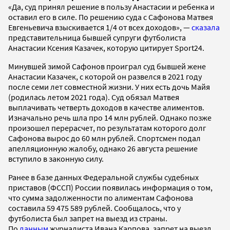
«Да, суд принял решение в пользу Анастасии и ребенка и
оставил его в силе. По решению суда с Сафонова Матвея
Евгеньевича взыскивается 1/4 от всех доходов», —
сказала
представительница бывшей супруги футболиста
Анастасии Ксения Казачек, которую цитирует Sport24.
Минувшей зимой Сафонов проиграл суд бывшей жене
Анастасии Казачек, с которой он развелся в 2021 году
после семи лет совместной жизни. У них есть дочь Майя
(родилась летом 2021 года). Суд обязал Матвея
выплачивать четверть доходов в качестве алиментов.
Изначально речь шла про 14 млн рублей. Однако позже
произошел перерасчет, по результатам которого долг
Сафонова вырос до 60 млн рублей. Спортсмен подал
апелляционную жалобу, однако 26 августа решение
вступило в законную силу.
Ранее в базе данных Федеральной службы судебных
приставов (ФССП) России появилась информация о том,
что сумма задолженности по алиментам Сафонова
составила 59 475 589 рублей. Сообщалось, что у
футболиста был запрет на выезд из страны.
По
данным
журналиста Ивана Карпова, запрет на выезд