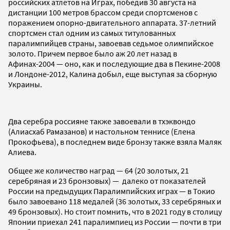
российских атлетов на Играх, победив 30 августа на
дистанции 100 метров брассом среди спортсменов с
поражением опорно-двигательного аппарата. 37-летний
спортсмен стал одним из самых титулованных
паралимпийцев страны, завоевав седьмое олимпийское
золото. Причем первое было аж 20 лет назад в
Афинах-2004 — оно, как и последующие два в Пекине-2008
и Лондоне-2012, Калина добыл, еще выступая за сборную
Украины.
Два серебра россияне также завоевали в тхэквондо
(Алиасхаб Рамазанов) и настольном теннисе (Елена
Прокофьева), в последнем виде бронзу также взяла Маляк
Алиева.
Общее же количество наград — 64 (20 золотых, 21
серебряная и 23 бронзовых) — далеко от показателей
России на предыдущих Паралимпийских играх — в Токио
было завоевано 118 медалей (36 золотых, 33 серебряных и
49 бронзовых). Но стоит помнить, что в 2021 году в столицу
Японии приехал 241 паралимпиец из России — почти в три