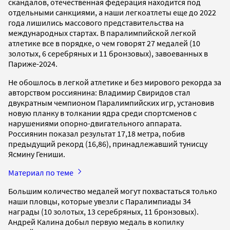
скандалов, отечественная федерация находится под
отдельными санкциями, а наши легкоатлеты еще до 2022
года лишились массового представительства на
международных стартах. В паралимпийской легкой
атлетике все в порядке, о чем говорят 27 медалей (10
золотых, 6 серебряных и 11 бронзовых), завоеванных в
Париже-2024.
Не обошлось в легкой атлетике и без мирового рекорда за
авторством россиянина: Владимир Свиридов стал
двукратным чемпионом Паралимпийских игр, установив
новую планку в толкании ядра среди спортсменов с
нарушениями опорно-двигательного аппарата.
Россиянин показал результат 17,18 метра, побив
предыдущий рекорд (16,86), принадлежавший тунисцу
Ясмину Гениши.
Материал по теме
Большим количество медалей могут похвастаться только
наши пловцы, которые увезли с Паралимпиады 34
награды (10 золотых, 13 серебряных, 11 бронзовых).
Андрей Калина добыл первую медаль в копилку