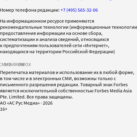
Номер телефона редакции:
+7 (495) 565-32-06
На информационном ресурсе применяются
рекомендательные технологии (информационные технологии
предоставления информации на основе сбора,
систематизации и анализа сведений, относящихся
к предпочтениям пользователей сети «Интернет»,
находящихся на территории Российской Федерации)
СМИ2
SPARROW
INFOX
Перепечатка материалов и использование их в любой форме,
в том числе и в электронных СМИ, возможны только с
письменного разрешения редакции. Товарный знак Forbes
является исключительной собственностью Forbes Media Asia
Pte. Limited. Все права защищены.
AO «АС Рус Медиа»
·
2026
16+