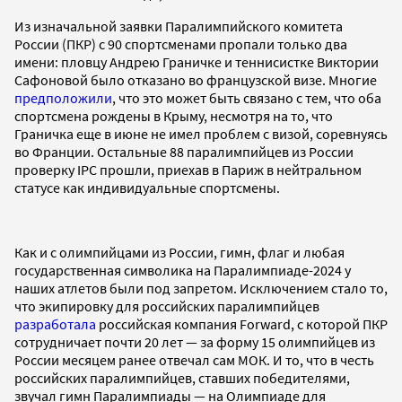
Из изначальной заявки Паралимпийского комитета
России (ПКР) с 90 спортсменами пропали только два
имени: пловцу Андрею Граничке и теннисистке Виктории
Сафоновой было отказано во французской визе. Многие
предположили
, что это может быть связано с тем, что оба
спортсмена рождены в Крыму, несмотря на то, что
Граничка еще в июне не имел проблем с визой, соревнуясь
во Франции. Остальные 88 паралимпийцев из России
проверку IPC прошли, приехав в Париж в нейтральном
статусе как индивидуальные спортсмены.
Как и с олимпийцами из России, гимн, флаг и любая
государственная символика на Паралимпиаде-2024 у
наших атлетов были под запретом. Исключением стало то,
что экипировку для российских паралимпийцев
разработала
российская компания Forward, с которой ПКР
сотрудничает почти 20 лет — за форму 15 олимпийцев из
России месяцем ранее отвечал сам МОК. И то, что в честь
российских паралимпийцев, ставших победителями,
звучал гимн Паралимпиады — на Олимпиаде для