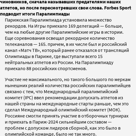
чиновников, сначала называвших предателями наших
атлетов, но после пересмотревших свои слова. Forbes Sport
подводит итоги Паралимпиады
Парижская Паралимпиада установила множество
рекордов. На Игры приехало 169 делегаций — больше,
чем на любые другие Паралимпийские игры в истории.
Еще соревнования освещал рекордное количество
телеканалов — 165. причем, в их числе был и российский
канал «Матч ТВ», который ранее отказался от трансляций
Олимпиады в Париже, где выступали всего 15
нейтральных атлетов из России. На Паралимпиаду
приехало 88 российских спортсменов.
Участие не максимального, но такого большого по меркам
нынешних реалий количества российских паралимпийцев
связано с тем, что Международный паралимпийский
комитет (IPC) ввел рекомендации допускать атлетов из
нашей страны на международные старты раньше, чем это
сделал Международный олимпийский комитет (МОК).
Россияне смогли принять участие в отборочных турнирах
и приехать в Париж-2024 сильнейшим составом —
проблем с допуском лидеров сборной, как это было в
олимпийской команде, было не так много.