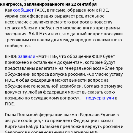
конгресса, запланированного на 22 сентября
Как
сообщает
ТАСС, в письме, обращенном к FIDE,
украинская федерация выражает решительное
несогласие с включением этого вопроса в повестку
генассамблеи и требует его исключения из программы
заседания. В ФШУ считают, что данный вопрос послужит
тревожным сигналом для международного шахматного
сообщества.
В FIDE
заявили
«Матч ТВ», что обращение ФШУ будет
приложено к остальным документам, которые будут
представлены делегатам на генеральной ассамблее при
обсуждении вопроса допуска россиян. «Согласно уставу
FIDE, любая федерация может вынести вопрос на
обсуждение генеральной ассамблеи. Согласно этому же
документу, любая федерация может высказать свою
позицию по осуждаемому вопросу», —
подчеркнули
в
FIDE.
Глава Польской федерации шахмат Радослав Единак в
августе сообщил, что президент Федерации шахмат
Киргизии Бабур Тольбаев предложил вернуть россиян и
белорусов к соревнованиям под эгидой FIDE.