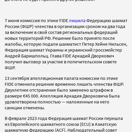
7 июня комиссия по этике FIDE
лишила
Федерацию шахмат
России (ФШР) членства в организации сроком на два года
за включение в свой состав региональных федераций
новых территорий РФ. Решение было принято после
жалобы, которую подали шахматист Петер Хейне Нильсен,
Федерация шахмат Украины и украинский гроссмейстер
Андрей Баришпольц. Глава FIDE Аркадий Дворкович
получил выговор за участие в попечительском совете
ФШР.
13 сентября апелляционная палата комиссии по этике
FIDE отменила решение временно лишить членства ФШР.
Двухлетнее отстранение было заменено штрафом в
размере €45 000. Апелляция Аркадия Дворковича была
удовлетворена полностью — наложенные на него
санкции отменены.
В феврале 2023 года Федерация шахмат России перешла
из Европейского шахматного союза (ECU) в Азиатскую
шахматную федерацию (ACF). Наблюдательный совет