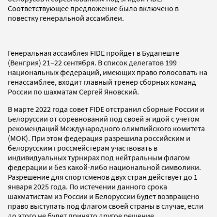
Соответствующее предложение было включено в
повестку генеральной ассамблеи.
Генеральная ассамблея FIDE пройдет в Будапеште
(Венгрия) 21–22 сентября. В список делегатов 199
национальных федераций, имеющих право голосовать на
генассамблее, входит главный тренер сборных команд
России по шахматам Сергей Яновский.
В марте 2022 года совет FIDE отстранил сборные России и
Белоруссии от соревнований под своей эгидой с учетом
рекомендаций Международного олимпийского комитета
(МОК). При этом федерация разрешила российским и
белорусским гроссмейстерам участвовать в
индивидуальных турнирах под нейтральным флагом
федерации и без какой-либо национальной символики.
Разрешение для спортсменов двух стран действует до 1
января 2025 года. По истечении данного срока
шахматистам из России и Белоруссии будет возвращено
право выступать под флагом своей страны в случае, если
до этого не будет принято другое решение.