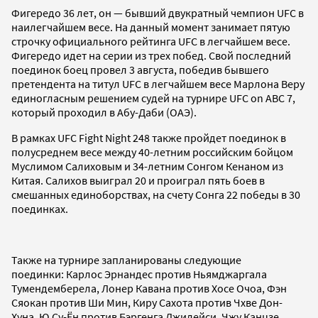
Фигередо 36 лет, он — бывший двукратный чемпион UFC в
наилегчайшем весе. На данный момент занимает пятую
строчку официального рейтинга UFC в легчайшем весе.
Фигередо идет на серии из трех побед. Свой последний
поединок боец провел 3 августа, победив бывшего
претендента на титул UFC в легчайшем весе Марлона Веру
единогласным решением судей на турнире UFC on ABC 7,
который проходил в Абу-Даби (ОАЭ).
В рамках UFC Fight Night 248 также пройдет поединок в
полусреднем весе между 40-летним российским бойцом
Муслимом Салиховым и 34-летним Сонгом Кенаном из
Китая. Салихов выиграл 20 и проиграл пять боев в
смешанных единоборствах, на счету Сонга 22 победы в 30
поединках.
Также на турнире запланированы следующие
поединки: Карлос Эрнандес против Ньямджаргала
Тумендемберела, Лонер Кавана против Хосе Очоа, Фэн
Сяокан против Ши Мин, Киру Сахота против Чхве Дон-
Хуна, Ю Су-Ён против Бэргенга Джилейси, Чжу Канцзе