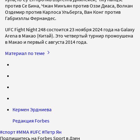
против Се Бина, Чжан Минъян против Оззи Диаса, Волкан
Оздемир против Карлоса Ульберга, Ван Конг против
Габриэллы Фернандес.
UFC Fight Night 248 состоится 23 ноября 2024 года на Galaxy
Arena в Макао (Китай). Это четвертый турнир промоушена
в Макао и первый с августа 2014 года.
Материал по теме
Кермен Эрдниева
Редакция Forbes
#
спорт
#
ММА
#
UFC
#
Петр Ян
Подпишитесь на Forbes Sport в Дзен