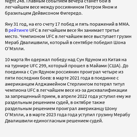
Night 248. Главным событием вечера станет бой в
легчайшем весе между россиянином Петром Яном и
бразильцем Дейвисоном Фигередо.
Яну 31 год, на его счету 17 побед и пять поражений в ММА.
В
рейтинге
UFC в легчайшем весе Ян занимает третье
место. Чемпионом UFC в легчайшем весе выступает грузин
Мераб Двалишвили, который в сентябре победил Шона
О'Мэлли.
10 марта Ян одержал победу над Сун Ядуном из Китая на
на турнире UFC 299, который прошел в Майами (США). До
поединка с Сун Ядуном россиянин проиграл четыре из
пяти последних боев: в марте 2021 года в поединке с
американцем Алджамейном Стерлингом потерял титул
чемпиона UFC в легчайшем весе из-за дисквалификации
за запрещенный прием, в апреле 2022 года уступил ему же
раздельным решением судей, в октябре также
раздельным решением проиграл американцу Шону
О'Мэлли, а в марте 2023 года года уступил грузину Мерабу
Двалишвили единогласным решением судей.