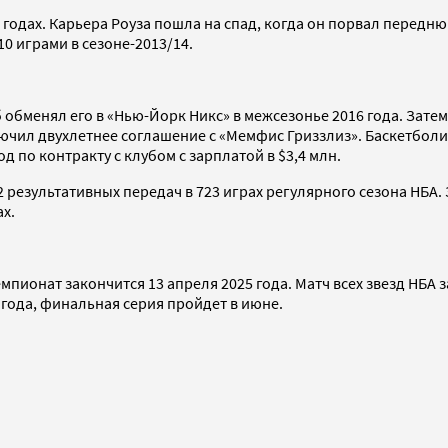
2 годах. Карьера Роуза пошла на спад, когда он порвал перед
10 играми в сезоне-2013/14.
б обменял его в «Нью-Йорк Никс» в межсезонье 2016 года. Зате
ючил двухлетнее соглашение с «Мемфис Гриззлиз». Баскетболист
од по контракту с клубом с зарплатой в $3,4 млн.
2 результативных передач в 723 играх регулярного сезона НБА. 
х.
мпионат закончится 13 апреля 2025 года. Матч всех звезд НБА з
 года, финальная серия пройдет в июне.