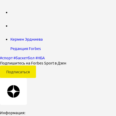
Кермен Эрдниева
Редакция Forbes
#
спорт
#
баскетбол
#
НБА
Подпишитесь на Forbes Sport в Дзен
Подписаться
Информация: