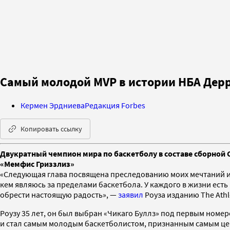
Самый молодой MVP в истории НБА Дерр
Кермен Эрдниева
Редакция Forbes
Копировать ссылку
Двукратный чемпион мира по баскетболу в составе сборной 
«Мемфис Гриззлиз»
«Следующая глава посвящена преследованию моих мечтаний и об
кем являюсь за пределами баскетбола. У каждого в жизни есть и
обрести настоящую радость», —
заявил
Роуза изданию The Athle
Роузу 35 лет, он был выбран «Чикаго Буллз» под первым номе
и стал самым молодым баскетболистом, признанным самым ценн