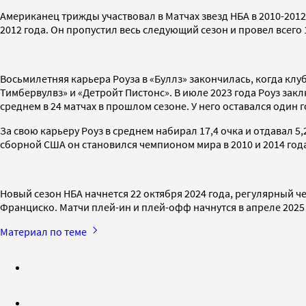
Американец трижды участвовал в Матчах звезд НБА в 2010-201
2012 года. Он пропустил весь следующий сезон и провел всего 
Восьмилетняя карьера Роуза в «Буллз» закончилась, когда клу
Тимбервулвз» и «Детройт Пистонс». В июле 2023 года Роуз закл
среднем в 24 матчах в прошлом сезоне. У него оставался один г
За свою карьеру Роуз в среднем набирал 17,4 очка и отдавал 5,
сборной США он становился чемпионом мира в 2010 и 2014 года
Новый сезон НБА начнется 22 октября 2024 года, регулярный че
Франциско. Матчи плей-ин и плей-офф начнутся в апреле 2025
Материал по теме