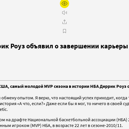
ик Роуз объявил о завершении карьеры
США, самый молодой MVP сезона в истории НБА Деррик Роуз 
мену опытом. Я верю, что настоящий успех приходит, когда ты
стория «А что, если?» Даже если бы я мог, то ничего в своей с
tic.
ром на драфте Национальной баскетбольной ассоциации (НБА) 
ым игроком (MVP) НБА, в возрасте 22 лет в сезоне-2010/11.