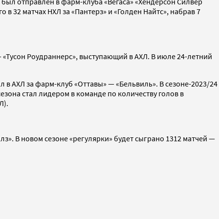
он был отправлен в фарм-клуба «Вегаса» «Хендерсон Силвер
в 32 матчах НХЛ за «Пантерз» и «Голден Найтс», набрав 7
 «Тусон Роудраннерс», выступающий в АХЛ. В июле 24-летний
 в АХЛ за фарм-клуб «Оттавы» — «Бельвиль». В сезоне-2023/24
 сезона стал лидером в команде по количеству голов в
Л).
лз». В новом сезоне «регулярки» будет сыграно 1312 матчей —