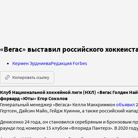
«Вегас» выставил российского хоккеист
Кермен Эрдниева
Редакция Forbes
Копировать ссылку
Клуб Национальной хоккейной лиги (НХЛ) «Вегас Голден Най
форвард «Юты» Егор Соколов
Генеральный менеджер «Вегаса» Келли Маккриммон
объявил
2
Гертсен, Дайсин Майо, Гейдж Куинни, а также российский на
Денисенко 24 года, он становился серебряным и бронзовым п
раунде под номером 15 клубом «Флорида Пантерз». В 2020 год