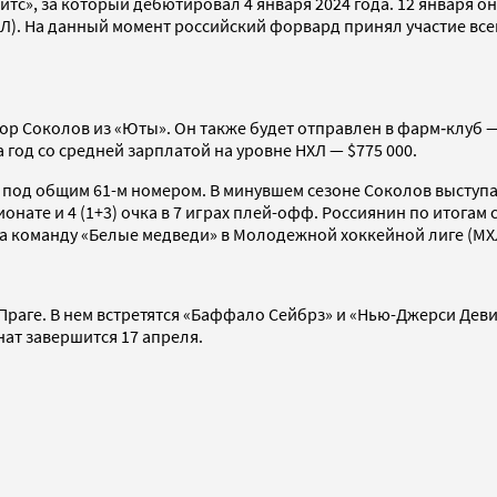
айтс», за который дебютировал 4 января 2024 года. 12 января 
). На данный момент российский форвард принял участие всего 
р Соколов из «Юты». Он также будет отправлен в фарм‑клуб —
год со средней зарплатой на уровне НХЛ — $775 000.
под общим 61-м номером. В минувшем сезоне Соколов выступал
ионате и 4 (1+3) очка в 7 играх плей-офф. Россиянин по итогам
 за команду «Белые медведи» в Молодежной хоккейной лиге (МХ
 Праге. В нем встретятся «Баффало Сейбрз» и «Нью-Джерси Деви
нат завершится 17 апреля.