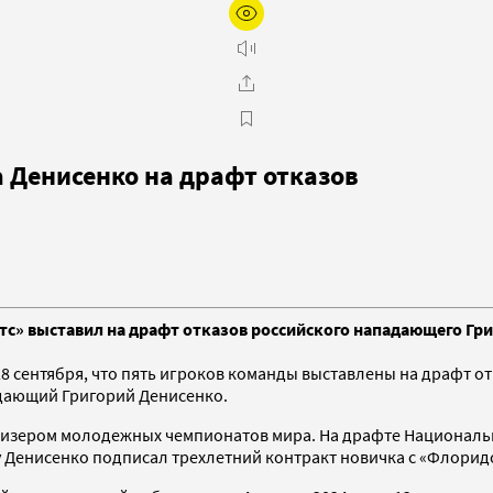
а Денисенко на драфт отказов
тс» выставил на драфт отказов российского нападающего Гр
8 сентября, что пять игроков команды выставлены на драфт от
падающий Григорий Денисенко.
ризером молодежных чемпионатов мира. На драфте Национальн
у Денисенко подписал трехлетний контракт новичка с «Флорид