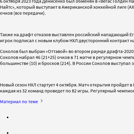
6 октября 2023 года Денисенко был обменян в «Вегас Голден Н
Найтс», который выступает в Американской хоккейной лиге (АХЛ
очков (все передачи).
Также на драфт отказов выставлен российский нападающий Его
игрок подписал с новым клубом НХЛ двусторонний контракт на 
Соколов был выбран «Оттавой» во втором раунде драфта-2020 
Соколов набрал 46 (21+25) очков в 71 матче в регулярном чемп
большинстве (10) и бросков (214). В России Соколов выступал
Новый сезон НХЛ стартует 4 октября. Матч открытия пройдет в
каждая из 32 команд проведет по 82 игры. Регулярный чемпио
Материал по теме