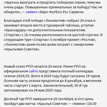
«Удалось выиграть и продлить победную серию, чему мы
очень рады. Повышенные премиальные за победу? Нас не
обидели», —
заявил
«Евро-Футбол.Ру» Сарвели.
Благодаря этой победе «Локомотив» набрал 24 очка и
занимает второе место в турнирной таблице, уступая
«Краснадару» по дополнительным показателям.
«Спартак» с 16 очками расположился на шестой строчке. В
следующем туре «Спартак» 5 октября примет «Ростов»,
«Локомотив» днем позже дома сыграет с самарскими
«Крыльями Советов».
Новый сезон РПЛ начался 20 июля. Ранее РПЛ на
официальном
сайте
представила полный календарь
сезона-2024/25. Всего в 2024 году будут сыграны 18 туров.
Осенняя часть сезона продлится до 8 декабря, а весенняя
часть стартует 1 марта. Заключительный, 30-й тур
запланирован на 24 мая 2025 года.
Десятый тур РПЛ завершится 29 сентября, в этот день
пройдут два матча: «Крылья Советов» — «Химки» (16:30