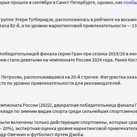
орые прошли в сентябре в Санкт-Петербурге, однако, как
сообщ
группе Этери Тутберидзе, расположилась в рейтинге на восьмо
стала 82-й, а по уровню маркетинговой привлекательности — 
 победительницей финала серии Гран-при сезона-2019/20 в же
 они стали девятыми на чемпионате России 2024 года. Ранее Ко
Петросян, расположившаяся на 20-й строчке. Фигуристка оказа
место по уровню привлекательности для рекламодателей.
мпионата России (2022), двукратная победительница финала Гр
киаде по зимним видам спорта среди сильнейших спортсменов
 были включены только действующие спортсмены, которые сра
— 20%), экспертная оценка уровня маркетинговой привлекательн
ндр Овечкин и футболист Артем Дзюба.