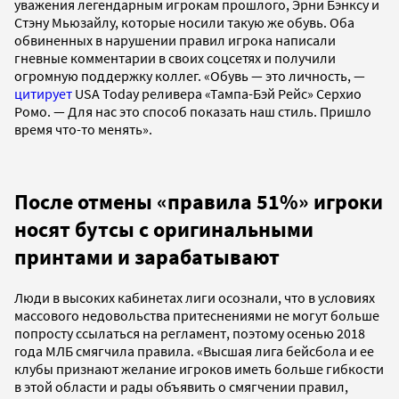
уважения легендарным игрокам прошлого, Эрни Бэнксу и
Стэну Мьюзайлу, которые носили такую же обувь. Оба
обвиненных в нарушении правил игрока написали
гневные комментарии в своих соцсетях и получили
огромную поддержку коллег. «Обувь — это личность, —
цитирует
USA Today реливера «Тампа-Бэй Рейс» Серхио
Ромо. — Для нас это способ показать наш стиль. Пришло
время что-то менять».
После отмены «правила 51%» игроки
носят бутсы с оригинальными
принтами и зарабатывают
Люди в высоких кабинетах лиги осознали, что в условиях
массового недовольства притеснениями не могут больше
попросту ссылаться на регламент, поэтому осенью 2018
года МЛБ смягчила правила. «Высшая лига бейсбола и ее
клубы признают желание игроков иметь больше гибкости
в этой области и рады объявить о смягчении правил,