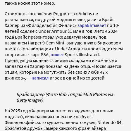
также носил этот номер.
Стоимость соглашения Родригеса с Adidas не
разглашается, но другой модник и звезда лиги Брайс
Харпер из «Филадельфия Филлис»
зарабатывает
по 10-
летней сделке с Under Armour $1 млн в год. Летом 2024
года Брайс презентовал уже девятую модель под
названием Harper 9 Gem Mint, выпущенную в бирюзовом
цвете в коллаборации с Under Armour и производителем
спортивных карт PSA,
пишет
Sports Illustrated.
Предыдущую модель с синими складками и кожаными
заплатками Харпер показал на День отца. «Посвящается
отцам, которые не могут жить без своих любимых
джинсов», —
написал
игрок в одной из соцсетей.
Брайс Харпер (Фото Rob Tringali
·
MLB Photos via
Getty Images)
На 2025 год у Харпера множество задумок для новых
моделей, включающих нанесение на бутсы
Филадельфийского художественного музея, Nintendo 64,
браслетов дружбы, американского франчайзера