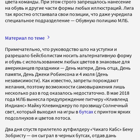
цвета команды. При этом строго запрещалось нанесение
на обувь и другие части формы любых иллюстраций. Лига
так яростно отстаивала свои позиции, что даже учредила
специальное подразделение — Обувную полицию МЛБ.
Материал по теме
Примечательно, что руководство шло на уступки и
разрешало бейсболистам носить альтернативную форму
и обувь с использованием любых цветов в знаковые для
американцев праздники — День матери, День отца, День
памяти, День Джеки Робинсона и 4 июля (День
независимости). Как известно, запреты порождают
желания, поэтому возможности самовыражения лишь
несколько раз в год оказалось недостаточно. В мае 2018
года МЛБ вынесла предупреждение питчеру «Кливленд
Индианс» Майку Клевинджеру по прозвищу Солнечный
свет, который выходил на игры в
бутсах
с принтом ярких
подсолнухов и цветов лотоса.
Два дня спустя прилетело аутфилдеру «Чикаго Кабс» Бену
Зобристу — он сыграл в черных бутсах, отдав дань