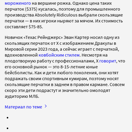
мороженого
на вершине рожка. Однако цена таких
перчаток ($375) кусалась, поэтому для промышленного
производства Absolutely Ridiculous выбрали скользящие
перчатки — в них игроки ныряют за мячом. Их стоимость
составляет $75-85.
Новичок «Техас Рейнджерс» Эван Картер носил одну из
скользящих перчаток от Х с изображением Дракулы в
Мировой серии 2023 года, а сейчас играет с перчаткой,
вдохновленной
ковбойским стилем
. Несмотря на
плодотворную работу с профессионалами, X
говорит
, что
его основной рынок — это 8-15-летние юные
бейсболисты. Как и дети любого поколения, они хотят
подражать своим спортивным кумирам, поэтому носят
скользящие перчатки в заднем в правом кармане. Совсем
скоро эти дети подрастут и значительно омолодят
аудиторию МЛБ.
Материал по теме