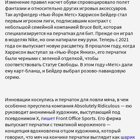
Изменение правил насчет обуви спровоцировало полет
фантазии и относительно других игровых аксессуаров.
Так аутфилдер «Нью-Йорк Метс» Харрисон Бейдер стал
первым игроком лиги, подписавшим контракт с
небольшой семейной компанией Bruce Bolt, которая
специализируется на перчатках для бит. Прежде он играл
в моделях Nike, но они натирали ему руки. Теперь с 2021
года он выпускает новую расцветку. В прошлом году, когда
Харрисон выступал за «Нью-Йорк Янкиз», его перчатки
были черными с зеленой отделкой, чтобы
соответствовать Статуе Свободы. В этом году «Метс» дали
ему карт-бланш, и Бейдер выбрал розово-лавандовую
серию.
Инновации коснулись и перчаток для ловли мяча, в чем
особенно преуспела компания Absolutely Ridiculous — ею
руководит анонимный художник, выступающий под
псевдонимом X,
пишет
Front Office Sports. Его фирма
выпускает перчатки с тематикой мороженого —
концепция вдохновлена отцом художника, который
говорил, что мяч на кончике перчатки выглядит как
шарик