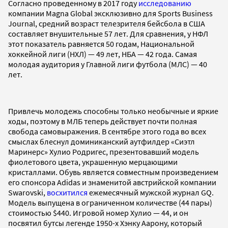
Согласно проведенному в 2017 году
исследованию
компании Magna Global эксклюзивно для Sports Business
Journal, средний возраст телезрителя бейсбола в США
составляет внушительные 57 лет. Для сравнения, у НФЛ
этот показатель равняется 50 годам, Национальной
хоккейной лиги (НХЛ) — 49 лет, НБА — 42 года. Самая
молодая аудитория у Главной лиги футбола (МЛС) — 40
лет.
Привлечь молодежь способны только необычные и яркие
ходы, поэтому в МЛБ теперь действует почти полная
свобода самовыражения. В сентябре этого года во всех
смыслах блеснул доминиканский аутфилдер «Сиэтл
Маринерс» Хулио Родригес, презентовавший модель
фиолетового цвета, украшенную мерцающими
кристаллами. Обувь является совместным произведением
его спонсора Adidas и знаменитой австрийской компании
Swarovski,
восхитился
ежемесячный мужской журнал GQ.
Модель выпущена в ограниченном количестве (44 пары)
стоимостью $440. Игровой номер Хулио — 44, и он
посвятил бутсы легенде 1950-х Хэнку Аарону, который