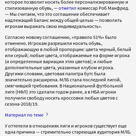
которое позволит носить более персонализированную и
стилизованную обувь, —
отметил
комиссар Роб Манфред.
— Мы считаем, что это соглашение обеспечивает
надлежащий баланс между общей целью — позволить
игрокам выражать свою индивидуальность».
Согласно новому соглашению, «правило 51%» было
отменено. Игрокам разрешили носить обувь,
отображающую в любой пропорции: цвета черный, белый
или серый; любые цвета, отображаемые на форме игрока
(и определенные вариации этих цветов); и любые
дополнительные цвета, указанные клубом игрока.
Другими словами, цветовая палитра бутс была
значительно расширена. МЛБ стала последней лигой,
смягчившей требования. В Национальной футбольной
лиге (НФЛ) это сделали годом ранее, а в НБА игроки
получили свободу носить кроссовки любых цветов с
сезона-2018/19.
Материал по теме
У оттепели в отношениях лиги и игроков существует еще
одна причина — стремительно стареющая аудитория МЛБ.