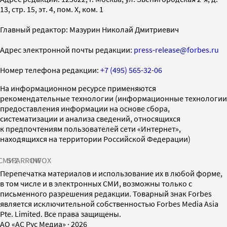
13, стр. 15, эт. 4, пом. X, ком. 1
Главный редактор: Мазурин Николай Дмитриевич
Адрес электронной почты редакции:
press-release@forbes.ru
Номер телефона редакции:
+7 (495) 565-32-06
На информационном ресурсе применяются
рекомендательные технологии (информационные технологии
предоставления информации на основе сбора,
систематизации и анализа сведений, относящихся
к предпочтениям пользователей сети «Интернет»,
находящихся на территории Российской Федерации)
СМИ2
SPARROW
INFOX
Перепечатка материалов и использование их в любой форме,
в том числе и в электронных СМИ, возможны только с
письменного разрешения редакции. Товарный знак Forbes
является исключительной собственностью Forbes Media Asia
Pte. Limited. Все права защищены.
AO «АС Рус Медиа»
·
2026