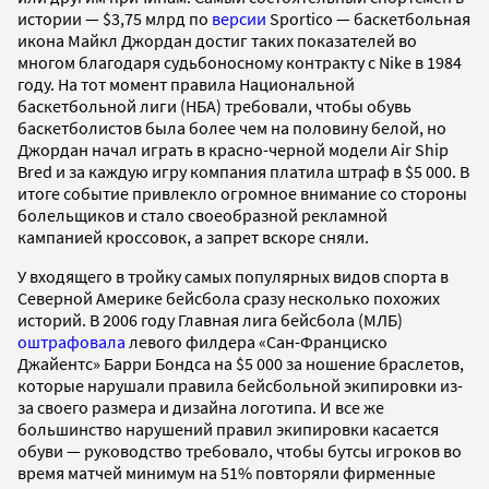
истории — $3,75 млрд по
версии
Sportico — баскетбольная
икона Майкл Джордан достиг таких показателей во
многом благодаря судьбоносному контракту с Nike в 1984
году. На тот момент правила Национальной
баскетбольной лиги (НБА) требовали, чтобы обувь
баскетболистов была более чем на половину белой, но
Джордан начал играть в красно-черной модели Air Ship
Bred и за каждую игру компания платила штраф в $5 000. В
итоге событие привлекло огромное внимание со стороны
болельщиков и стало своеобразной рекламной
кампанией кроссовок, а запрет вскоре сняли.
У входящего в тройку самых популярных видов спорта в
Северной Америке бейсбола сразу несколько похожих
историй. В 2006 году Главная лига бейсбола (МЛБ)
оштрафовала
левого филдера «Сан-Франциско
Джайентс» Барри Бондса на $5 000 за ношение браслетов,
которые нарушали правила бейсбольной экипировки из-
за своего размера и дизайна логотипа. И все же
большинство нарушений правил экипировки касается
обуви — руководство требовало, чтобы бутсы игроков во
время матчей минимум на 51% повторяли фирменные