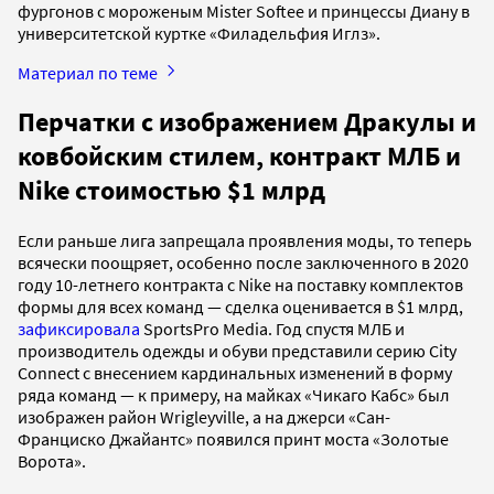
фургонов с мороженым Mister Softee и принцессы Диану в
университетской куртке «Филадельфия Иглз».
Материал по теме
Перчатки с изображением Дракулы и
ковбойским стилем, контракт МЛБ и
Nike стоимостью $1 млрд
Если раньше лига запрещала проявления моды, то теперь
всячески поощряет, особенно после заключенного в 2020
году 10-летнего контракта с Nike на поставку комплектов
формы для всех команд — сделка оценивается в $1 млрд,
зафиксировала
SportsPro Media. Год спустя МЛБ и
производитель одежды и обуви представили серию City
Connect с внесением кардинальных изменений в форму
ряда команд — к примеру, на майках «Чикаго Кабс» был
изображен район Wrigleyville, а на джерси «Сан-
Франциско Джайантс» появился принт моста «Золотые
Ворота».