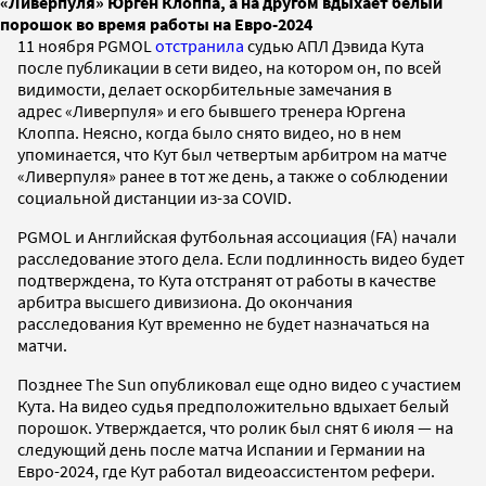
«Ливерпуля» Юрген Клоппа, а на другом вдыхает белый
порошок во время работы на Евро-2024
11 ноября PGMOL
отстранила
судью АПЛ Дэвида Кута
после публикации в сети видео, на котором он, по всей
видимости, делает оскорбительные замечания в
адрес «Ливерпуля» и его бывшего тренера Юргена
Клоппа. Неясно, когда было снято видео, но в нем
упоминается, что Кут был четвертым арбитром на матче
«Ливерпуля» ранее в тот же день, а также о соблюдении
социальной дистанции из-за COVID.
PGMOL и Английская футбольная ассоциация (FA) начали
расследование этого дела. Если подлинность видео будет
подтверждена, то Кута отстранят от работы в качестве
арбитра высшего дивизиона. До окончания
расследования Кут временно не будет назначаться на
матчи.
Позднее The Sun опубликовал еще одно видео с участием
Кута. На видео судья предположительно вдыхает белый
порошок. Утверждается, что ролик был снят 6 июля — на
следующий день после матча Испании и Германии на
Евро-2024, где Кут работал видеоассистентом рефери.