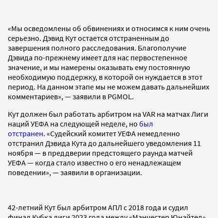
«Мы осведомлены об обвинениях и относимся к ним очень
серьезно. Дэвид Кут остается отстраненным до
завершения полного расследования. Благополучие
Дэвида по-прежнему имеет для нас первостепенное
значение, и мы намерены оказывать ему постоянную
необходимую поддержку, в которой он нуждается в этот
период. На данном этапе мы не можем давать дальнейших
комментариев», — заявили в PGMOL.
Кут должен был работать арбитром на VAR на матчах Лиги
наций УЕФА на следующей неделе, но
был
отстранен
. «Судейский комитет УЕФА немедленно
отстранил Дэвида Кута до дальнейшего уведомления 11
ноября — в преддверии предстоящего раунда матчей
УЕФА — когда стало известно о его ненадлежащем
поведении», — заявили в организации.
42-летний Кут был арбитром АПЛ с 2018 года и судил
финал Кубка лиги 2023 года между «Манчестер Юнайтед»