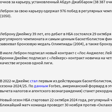
очков за карьеру, установленный Абдул-Джаббаром (38 387 очк
Леброн за свою карьеру одержал 976 побед в регулярных чемпи
(1050).
Леброну Джеймсу 39 лет, его дебют в НБА состоялся 29 октяб
регулярного чемпионата и самым ценным баскетболистом фин
завоевал бронзовую медаль Олимпиады (2004), а также бронзу 
В июле Леброн подписал новый контракт с «Лос-Анджелес Лейк
Бронни Джеймс подписал с «Лейкерс» контракт новичка на четы
качестве игроков одной лиги.
В 2022-м Джеймс
стал
первым из действующих баскетболистом,
сезона-2024/25. По
данным
Forbes, американский форвард в это
вычета налогов и агентского вознаграждения) станет рекордн
Новый сезон НБА стартовал 22 октября 2024 года, регулярный
Ближайший матч команда проведет 30 ноября против «Оклахо