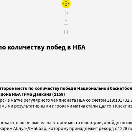
о количеству побед в НБА
торое место по количеству побед в Национальной баскетбол
пиона НБА Тима Данкана (1158)
 в матче регулярного чемпионата НБА со счетом 119:101 (32:23
 Самыми результативными игроками матча стали Далтон Кнехт 
у показателю он вышел на второе место в истории, обойдя пят
 Карим Абдул-Джаббар, которому принадлежит рекорд с 1228 п