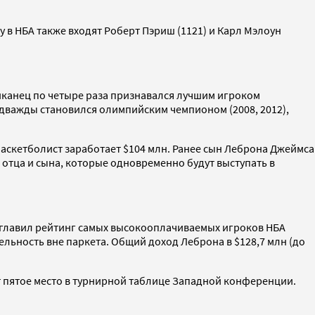
у в НБА также входят Роберт Пэриш (1121) и Карл Мэлоун
риканец по четыре раза признавался лучшим игроком
важды становился олимпийским чемпионом (2008, 2012),
баскетболист заработает $104 млн. Ранее сын Леброна Джеймса
 отца и сына, которые одновременно будут выступать в
зглавил рейтинг самых высокооплачиваемых игроков НБА
ельность вне паркета. Общий доход Леброна в $128,7 млн (до
ют пятое место в турнирной таблице Западной конференции.