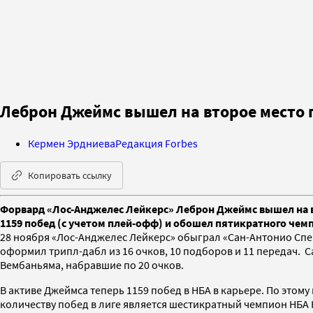
Леброн Джеймс вышел на второе место п
Кермен Эрдниева
Редакция Forbes
Копировать ссылку
Форвард «Лос-Анджелес Лейкерс» Леброн Джеймс вышел на в
1159 побед (с учетом плей-офф) и обошел пятикратного чем
28 ноября «Лос-Анджелес Лейкерс» обыграл «Сан-Антонио Сперс»
оформил трипл-дабл из 16 очков, 10 подборов и 11 передач.
Вембаньяма, набравшие по 20 очков.
В активе Джеймса теперь 1159 побед в НБА в карьере. По этом
количеству побед в лиге является шестикратный чемпион НБА