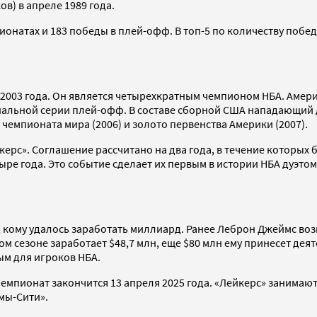
ов) в апреле 1989 года.
онатах и 183 победы в плей-офф. В топ-5 по количеству побед
ря 2003 года. Он является четырехкратным чемпионом НБА. Аме
альной серии плей-офф. В составе сборной США нападающий д
чемпионата мира (2006) и золото первенства Америки (2007).
ерс». Соглашение рассчитано на два года, в течение которых 
ре года. Это событие сделает их первым в истории НБА дуэтом
 кому удалось заработать миллиард. Ранее Леброн Джеймс во
м сезоне заработает $48,7 млн, еще $80 млн ему принесет деят
ым для игроков НБА.
 чемпионат закончится 13 апреля 2025 года. «Лейкерс» занима
мы-Сити».