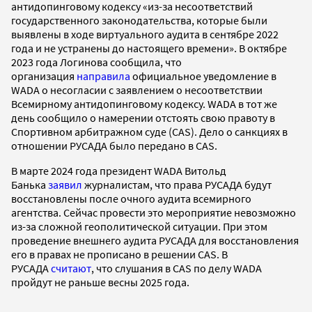
антидопинговому кодексу «из-за несоответствий
государственного законодательства, которые были
выявлены в ходе виртуального аудита в сентябре 2022
года и не устранены до настоящего времени». В октябре
2023 года Логинова сообщила, что
организация
направила
официальное уведомление в
WADA о несогласии с заявлением о несоответствии
Всемирному антидопинговому кодексу. WADA в тот же
день сообщило о намерении отстоять свою правоту в
Спортивном арбитражном суде (CAS). Дело о санкциях в
отношении РУСАДА было передано в CAS.
В марте 2024 года президент WADA Витольд
Банька
заявил
журналистам, что права РУСАДА будут
восстановлены после очного аудита всемирного
агентства. Сейчас провести это мероприятие невозможно
из-за сложной геополитической ситуации. При этом
проведение внешнего аудита РУСАДА для восстановления
его в правах не прописано в решении CAS. В
РУСАДА
считают
, что слушания в CAS по делу WADA
пройдут не раньше весны 2025 года.