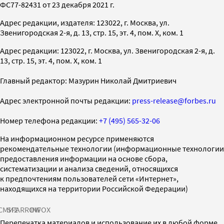
ФС77-82431 от 23 декабря 2021 г.
Адрес редакции, издателя: 123022, г. Москва, ул.
Звенигородская 2-я, д. 13, стр. 15, эт. 4, пом. X, ком. 1
Адрес редакции: 123022, г. Москва, ул. Звенигородская 2-я, д.
13, стр. 15, эт. 4, пом. X, ком. 1
Главный редактор: Мазурин Николай Дмитриевич
Адрес электронной почты редакции:
press-release@forbes.ru
Номер телефона редакции:
+7 (495) 565-32-06
На информационном ресурсе применяются
рекомендательные технологии (информационные технологии
предоставления информации на основе сбора,
систематизации и анализа сведений, относящихся
к предпочтениям пользователей сети «Интернет»,
находящихся на территории Российской Федерации)
СМИ2
SPARROW
INFOX
Перепечатка материалов и использование их в любой форме,