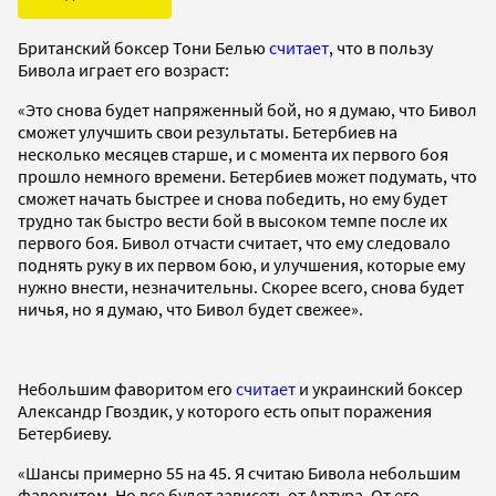
Британский боксер Тони Белью
считает
, что в пользу
Бивола играет его возраст:
«Это снова будет напряженный бой, но я думаю, что Бивол
сможет улучшить свои результаты. Бетербиев на
несколько месяцев старше, и с момента их первого боя
прошло немного времени. Бетербиев может подумать, что
сможет начать быстрее и снова победить, но ему будет
трудно так быстро вести бой в высоком темпе после их
первого боя. Бивол отчасти считает, что ему следовало
поднять руку в их первом бою, и улучшения, которые ему
нужно внести, незначительны. Скорее всего, снова будет
ничья, но я думаю, что Бивол будет свежее».
Небольшим фаворитом его
считает
и украинский боксер
Александр Гвоздик, у которого есть опыт поражения
Бетербиеву.
«Шансы примерно 55 на 45. Я считаю Бивола небольшим
фаворитом. Но все будет зависеть от Артура. От его