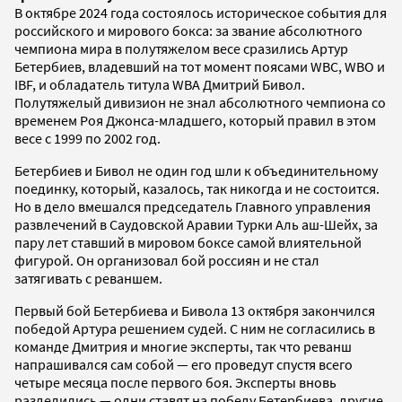
В октябре 2024 года состоялось историческое события для
российского и мирового бокса: за звание абсолютного
чемпиона мира в полутяжелом весе сразились Артур
Бетербиев, владевший на тот момент поясами WBC, WBO и
IBF, и обладатель титула WBA Дмитрий Бивол.
Полутяжелый дивизион не знал абсолютного чемпиона со
временем Роя Джонса-младшего, который правил в этом
весе с 1999 по 2002 год.
Бетербиев и Бивол не один год шли к объединительному
поединку, который, казалось, так никогда и не состоится.
Но в дело вмешался председатель Главного управления
развлечений в Саудовской Аравии Турки Аль аш-Шейх, за
пару лет ставший в мировом боксе самой влиятельной
фигурой. Он организовал бой россиян и не стал
затягивать с реваншем.
Первый бой Бетербиева и Бивола 13 октября закончился
победой Артура решением судей. С ним не согласились в
команде Дмитрия и многие эксперты, так что реванш
напрашивался сам собой — его проведут спустя всего
четыре месяца после первого боя. Эксперты вновь
разделились — одни ставят на победу Бетербиева, другие