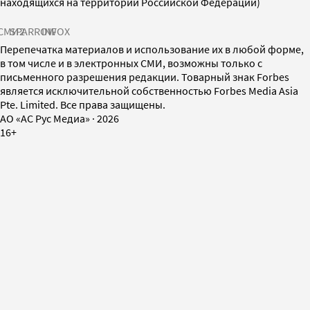
находящихся на территории Российской Федерации)
СМИ2
SPARROW
INFOX
Перепечатка материалов и использование их в любой форме,
в том числе и в электронных СМИ, возможны только с
письменного разрешения редакции. Товарный знак Forbes
является исключительной собственностью Forbes Media Asia
Pte. Limited. Все права защищены.
AO «АС Рус Медиа»
·
2026
16+