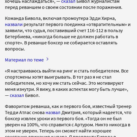
хочешь наслаждаться», —
сказал
Бивол журналистам
перед реваншем о своем состоянии после поражения.
Команда Бивола, включая промоутера Эдди Хирна,
назвали
результат первого поединка «отвратительным» и
заявили, что судья, поставивший счет 116-112 в пользу
Бетербиева, «никогда больше не должен работать в
спорте». В реванше боксер не собирается оставлять
вопросы.
Материал по теме
«Я настраиваюсь выйти на ринг и стать победителем. Все
спортсмены хотят выигрывать. В тот раз я не стал
победителем, но хочу им стать сейчас. Это мотивируют
меня изнутри. Я вижу, в каких аспектах могу быть лучше»,
—
сказал
Бивол.
Фаворитом реванша, как и первого боя, известный тренер
Тедди Атлас снова
назвал
Дмитрия, который надеется, что
боксер извлек уроки из первого боя. «Тогда он не был
уверен на 100%, что справится с Артуром. Никто никогда в
этом не уверен. Теперь он сможет найти хорошее
сочетание движения и удара. Я предпочту Бивола в