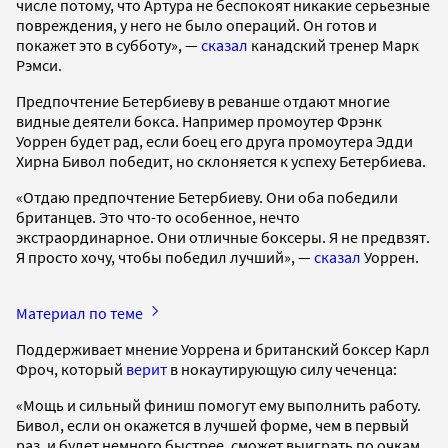
числе потому, что Артура не беспокоят никакие серьезные
повреждения, у него не было операций. Он готов и
покажет это в субботу», —
сказал
канадский тренер Марк
Рэмси.
Предпочтение Бетербиеву в реванше отдают многие
видные деятели бокса. Например промоутер Фрэнк
Уоррен будет рад, если боец его друга промоутера Эдди
Хирна Бивол победит, но склоняется к успеху Бетербиева.
«Отдаю предпочтение Бетербиеву. Они оба победили
британцев. Это что-то особенное, нечто
экстраординарное. Они отличные боксеры. Я не предвзят.
Я просто хочу, чтобы победил лучший», —
сказал
Уоррен.
Материал по теме
Поддерживает мнение Уоррена и британский боксер Карл
Фроч, который
верит
в нокаутирующую силу чеченца:
«Мощь и сильный финиш помогут ему выполнить работу.
Бивол, если он окажется в лучшей форме, чем в первый
раз, и будет немного быстрее, сможет выиграть по очкам.