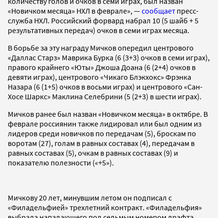
количеству голов и очков в семи играх, был назван
«Новичком месяца» НХЛ в феврале», —
сообщает
пресс-
служба НХЛ. Российский форвард набрал 10 (5 шайб + 5
результативных передач) очков в семи играх месяца.
В борьбе за эту награду Мичков опередил центрового
«Даллас Старз» Маврика Бурка (6 (3+3) очков в семи играх),
правого крайнего «Юты» Джоша Доана (6 (2+4) очков в
девяти играх), центрового «Чикаго Блэкхокс» Фрэнка
Назара (6 (1+5) очков в восьми играх) и центрового «Сан-
Хосе Шаркс» Маклина Селебрини (5 (2+3) в шести играх).
Мичков ранее был назван «Новичком месяца» в октябре. В
феврале россиянин также лидировал или был одним из
лидеров среди новичков по передачам (5), броскам по
воротам (27), голам в равных составах (4), передачам в
равных составах (5), очкам в равных составах (9) и
показателю полезности («+5»).
Мичкову 20 лет, минувшим летом он подписал с
«Филадельфией» трехлетний контракт. «Филадельфия»
выбрала нападающего под седьмым номером драфта