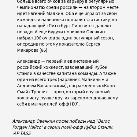
больше всего очков за карьеру в регулярных
чемпионатах среди россиян — на втором месте
идет Евгений Малкин. Оба еще играют за свои
команды и наверняка поправят статистику, но
нападающий «Питтсбург Пингвинз» далеко
позади. А еще будучи новичком Овечкин
набрал 106 очков за один регулярный сезон,
опередив по этому показателю Сергея
Макарова (86).
Александр — первый и единственный
российский хоккеист, завоевавший Кубок
Стэнли в качестве капитана команды. А также
один из всего трех (наравне с Малкиным и
Андреем Василевским), награжденных «Конн
Смайт Трофи» — приз, который вручаемый
хоккеисту, лучше других зарекомендовавшему
себя в матчах плей-офф НХЛ.
Александр Овечкин после победы над "Вегас
Голден Найтс" в серии плей-офф Кубка Стэнли.
·
AP
·
TASS