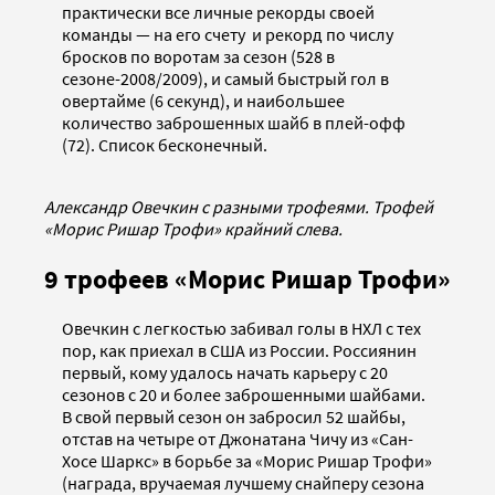
практически все личные рекорды своей
команды — на его счету и рекорд по числу
бросков по воротам за сезон (528 в
сезоне-2008/2009), и самый быстрый гол в
овертайме (6 секунд), и наибольшее
количество заброшенных шайб в плей-офф
(72). Список бесконечный.
Александр Овечкин с разными трофеями. Трофей
«Морис Ришар Трофи» крайний слева.
9 трофеев «Морис Ришар Трофи»
Овечкин с легкостью забивал голы в НХЛ с тех
пор, как приехал в США из России. Россиянин
первый, кому удалось начать карьеру с 20
сезонов с 20 и более заброшенными шайбами.
В свой первый сезон он забросил 52 шайбы,
отстав на четыре от Джонатана Чичу из «Сан-
Хосе Шаркс» в борьбе за «Морис Ришар Трофи»
(награда, вручаемая лучшему снайперу сезона