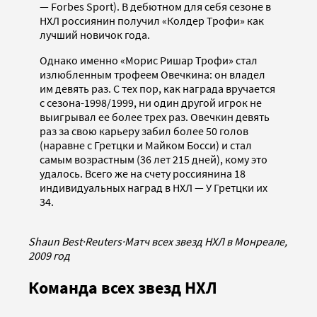
— Forbes Sport). В дебютном для себя сезоне в
НХЛ россиянин получил «Колдер Трофи» как
лучший новичок года.
Однако именно «Морис Ришар Трофи» стал
излюбленным трофеем Овечкина: он владел
им девять раз. С тех пор, как награда вручается
с сезона-1998/1999, ни один другой игрок не
выигрывал ее более трех раз. Овечкин девять
раз за свою карьеру забил более 50 голов
(наравне с Гретцки и Майком Босси) и стал
самым возрастным (36 лет 215 дней), кому это
удалось. Всего же на счету россиянина 18
индивидуальных наград в НХЛ — У Гретцки их
34.
Shaun Best
·
Reuters
·
Матч всех звезд НХЛ в Монреале,
2009 год
Команда всех звезд НХЛ