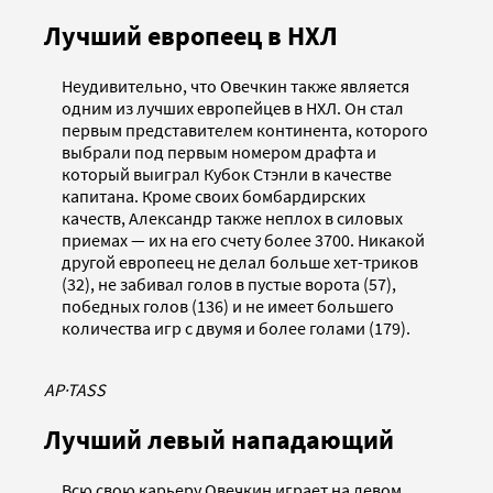
Лучший европеец в НХЛ
Неудивительно, что Овечкин также является
одним из лучших европейцев в НХЛ. Он стал
первым представителем континента, которого
выбрали под первым номером драфта и
который выиграл Кубок Стэнли в качестве
капитана. Кроме своих бомбардирских
качеств, Александр также неплох в силовых
приемах — их на его счету более 3700. Никакой
другой европеец не делал больше хет-триков
(32), не забивал голов в пустые ворота (57),
победных голов (136) и не имеет большего
количества игр с двумя и более голами (179).
AP
·
TASS
Лучший левый нападающий
Всю свою карьеру Овечкин играет на левом