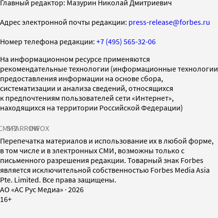
Главный редактор: Мазурин Николай Дмитриевич
Адрес электронной почты редакции:
press-release@forbes.ru
Номер телефона редакции:
+7 (495) 565-32-06
На информационном ресурсе применяются
рекомендательные технологии (информационные технологии
предоставления информации на основе сбора,
систематизации и анализа сведений, относящихся
к предпочтениям пользователей сети «Интернет»,
находящихся на территории Российской Федерации)
СМИ2
SPARROW
INFOX
Перепечатка материалов и использование их в любой форме,
в том числе и в электронных СМИ, возможны только с
письменного разрешения редакции. Товарный знак Forbes
является исключительной собственностью Forbes Media Asia
Pte. Limited. Все права защищены.
AO «АС Рус Медиа»
·
2026
16+