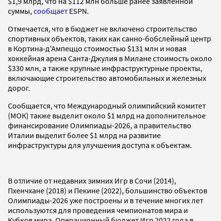
$1,9 млрд, что на $112 млн больше ранее заявленной
суммы,
сообщает
ESPN.
Отмечается, что в бюджет не включено строительство
спортивных объектов, таких как санно-бобслейный центр
в Кортина-д'Ампеццо стоимостью $131 млн и новая
хоккейная арена Санта-Джулия в Милане стоимость около
$330 млн, а также крупные инфраструктурные проекты,
включающие строительство автомобильных и железных
дорог.
Сообщается, что Международный олимпийский комитет
(МОК) также выделит около $1 млрд на дополнительное
финансирование Олимпиады-2026, а правительство
Италии выделит более $1 млрд на развитие
инфраструктуры для улучшения доступа к объектам.
В отличие от недавних зимних Игр в Сочи (2014),
Пхенчхане (2018) и Пекине (2022), большинство объектов
Олимпиады-2026 уже построены и в течение многих лет
используются для проведения чемпионатов мира и
Кубков мира. Операционный бюджет Игр 2022 года в