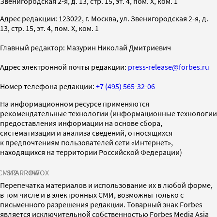
Звенигородская 2-я, д. 13, стр. 15, эт. 4, пом. X, ком. 1
Адрес редакции: 123022, г. Москва, ул. Звенигородская 2-я, д.
13, стр. 15, эт. 4, пом. X, ком. 1
Главный редактор: Мазурин Николай Дмитриевич
Адрес электронной почты редакции:
press-release@forbes.ru
Номер телефона редакции:
+7 (495) 565-32-06
На информационном ресурсе применяются
рекомендательные технологии (информационные технологии
предоставления информации на основе сбора,
систематизации и анализа сведений, относящихся
к предпочтениям пользователей сети «Интернет»,
находящихся на территории Российской Федерации)
СМИ2
SPARROW
INFOX
Перепечатка материалов и использование их в любой форме,
в том числе и в электронных СМИ, возможны только с
письменного разрешения редакции. Товарный знак Forbes
является исключительной собственностью Forbes Media Asia