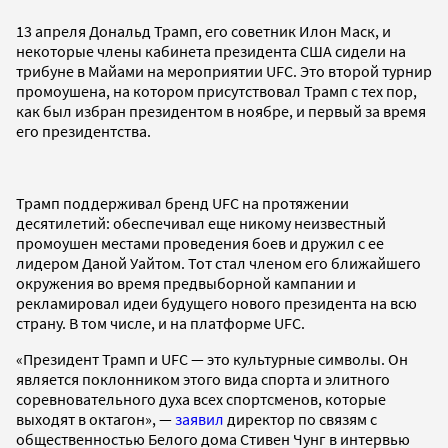
13 апреля Дональд Трамп, его советник Илон Маск, и
некоторые члены кабинета президента США сидели на
трибуне в Майами на мероприятии UFC. Это второй турнир
промоушена, на котором присутствовал Трамп с тех пор,
как был избран президентом в ноябре, и первый за время
его президентства.
Трамп поддерживал бренд UFC на протяжении
десятилетий: обеспечивал еще никому неизвестный
промоушен местами проведения боев и дружил с ее
лидером Даной Уайтом. Тот стал членом его ближайшего
окружения во время предвыборной кампании и
рекламировал идеи будущего нового президента на всю
страну. В том числе, и на платформе UFC.
«Президент Трамп и UFC — это культурные символы. Он
является поклонником этого вида спорта и элитного
соревновательного духа всех спортсменов, которые
выходят в октагон», —
заявил
директор по связям с
общественностью Белого дома Стивен Чунг в интервью