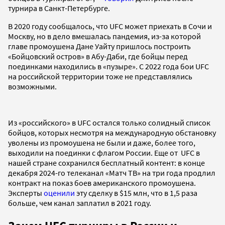
турнира в Санкт-Петербурге.
В 2020 году сообщалось, что UFC может приехать в Сочи и
Москву, но в дело вмешалась пандемия, из-за которой
главе промоушена Дане Уайту пришлось построить
«Бойцовский остров» в Абу-Даби, где бойцы перед
поединками находились в «пузыре». С 2022 года бои UFC
на российской территории тоже не представлялись
возможными.
Из «российского» в UFC остался только солидный список
бойцов, которых несмотря на международную обстановку
уволены из промоушена не были и даже, более того,
выходили на поединки с флагом России. Еще от UFC в
нашей стране сохранился бесплатный контент: в конце
декабря 2024-го телеканал «Матч ТВ» на три года продлил
контракт на показ боев американского промоушена.
Эксперты
оценили
эту сделку в $15 млн, что в 1,5 раза
больше, чем канал заплатил в 2021 году.