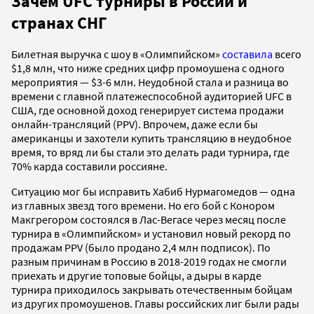
Зачем UFC турниры в России и
странах СНГ
Билетная выручка с шоу в «Олимпийском»
составила
всего
$1,8 млн, что ниже средних цифр промоушена с одного
мероприятия — $3-6 млн. Неудобной стала и разница во
времени с главной платежеспособной аудиторией UFC в
США, где основной доход генерирует система продажи
онлайн-трансляций (PPV). Впрочем, даже если бы
американцы и захотели купить трансляцию в неудобное
время, то вряд ли бы стали это делать ради турнира, где
70% карда составили россияне.
Ситуацию мог бы исправить Хабиб Нурмагомедов — одна
из главных звезд того времени. Но его бой с Конором
Макгрегором состоялся в Лас-Вегасе через месяц после
турнира в «Олимпийском» и установил новый рекорд по
продажам PPV (было продано 2,4 млн подписок). По
разным причинам в Россию в 2018-2019 годах не смогли
приехать и другие топовые бойцы, а дыры в карде
турнира приходилось закрывать отечественным бойцам
из других промоушенов. Главы российских лиг были рады