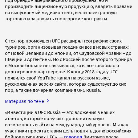
производить лицензионную продукцию, владеть правами
на выпускаемый медиаконтент, вести электронную
торговлю и заключать спонсорские контракты.
С тех пор промоушен UFC расширял географию своих
турниров, организовывая поединки все в новых странах:
от Новой Зеландии до Японии, от Саудовской Аравии – до
Швеции и Аргентины. Но с Россией после второго турнира
в Москве больше не связывался, хотя все говорило о
долгосрочном партнерстве. К концу 2018 года у UFC
появился свой YouTube-канал на русском языке,
русскоязычная версия сайта, которая существует до сих
пор, а также дочерняя компания UFC Russia.
Материал по теме
«Инвестиции в UFC Russia — это вложения в наших
атлетов, которые получают дополнительную
возможность выйти на международный уровень. Мы как
участники проекта ставим цель поднять долю российских
бойцов в турнирах UFC», —
говорил
Дмитриев после