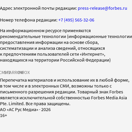
Адрес электронной почты редакции:
press-release@forbes.ru
Номер телефона редакции:
+7 (495) 565-32-06
На информационном ресурсе применяются
рекомендательные технологии (информационные технологии
предоставления информации на основе сбора,
систематизации и анализа сведений, относящихся
к предпочтениям пользователей сети «Интернет»,
находящихся на территории Российской Федерации)
СМИ2
SPARROW
INFOX
Перепечатка материалов и использование их в любой форме,
в том числе и в электронных СМИ, возможны только с
письменного разрешения редакции. Товарный знак Forbes
является исключительной собственностью Forbes Media Asia
Pte. Limited. Все права защищены.
AO «АС Рус Медиа»
·
2026
16+