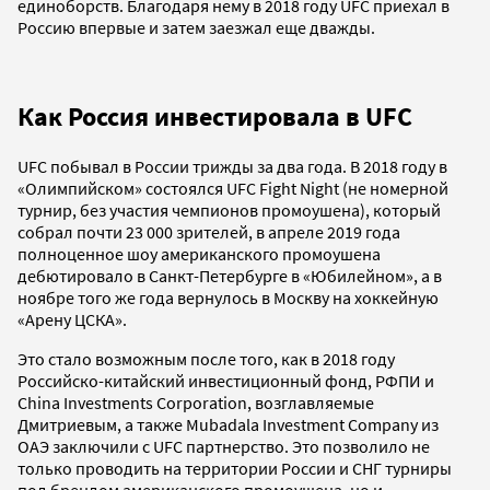
единоборств. Благодаря нему в 2018 году UFC приехал в
Россию впервые и затем заезжал еще дважды.
Как Россия инвестировала в UFC
UFC побывал в России трижды за два года. В 2018 году в
«Олимпийском» состоялся UFC Fight Night (не номерной
турнир, без участия чемпионов промоушена), который
собрал почти 23 000 зрителей, в апреле 2019 года
полноценное шоу американского промоушена
дебютировало в Санкт-Петербурге в «Юбилейном», а в
ноябре того же года вернулось в Москву на хоккейную
«Арену ЦСКА».
Это стало возможным после того, как в 2018 году
Российско-китайский инвестиционный фонд, РФПИ и
China Investments Corporation, возглавляемые
Дмитриевым, а также Mubadala Investment Company из
ОАЭ заключили с UFC партнерство. Это позволило не
только проводить на территории России и СНГ турниры
под брендом американского промоушена, но и