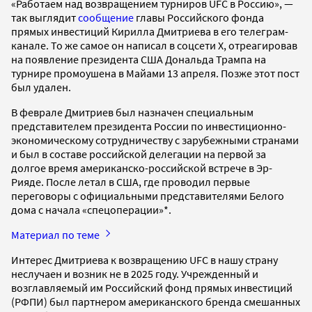
«Работаем над возвращением турниров UFC в Россию», —
так выглядит
сообщение
главы Российского фонда
прямых инвестиций Кирилла Дмитриева в его телеграм-
канале. То же самое он написал в соцсети Х, отреагировав
на появление президента США Дональда Трампа на
турнире промоушена в Майами 13 апреля. Позже этот пост
был удален.
В феврале Дмитриев был назначен специальным
представителем президента России по инвестиционно-
экономическому сотрудничеству с зарубежными странами
и был в составе российской делегации на первой за
долгое время американско-российской встрече в Эр-
Рияде. После летал в США, где проводил первые
переговоры с официальными представителями Белого
дома с начала «спецоперации»*.
Материал по теме
Интерес Дмитриева к возвращению UFC в нашу страну
неслучаен и возник не в 2025 году. Учрежденный и
возглавляемый им Российский фонд прямых инвестиций
(РФПИ) был партнером американского бренда смешанных