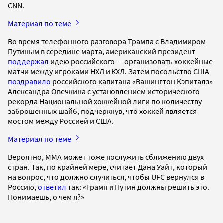
CNN.
Материал по теме
Во время телефонного разговора Трампа с Владимиром
Путиным в середине марта, американский президент
поддержал
идею российского — организовать хоккейные
матчи между игроками НХЛ и КХЛ. Затем посольство США
поздравило
российского капитана «Вашингтон Кэпиталз»
Александра Овечкина с установлением исторического
рекорда Национальной хоккейной лиги по количеству
заброшенных шайб, подчеркнув, что хоккей является
мостом между Россией и США.
Материал по теме
Вероятно, ММА может тоже послужить сближению двух
стран. Так, по крайней мере, считает Дана Уайт, который
на вопрос, что должно случиться, чтобы UFC вернулся в
Россию,
ответил
так: «Трамп и Путин должны решить это.
Понимаешь, о чем я?»