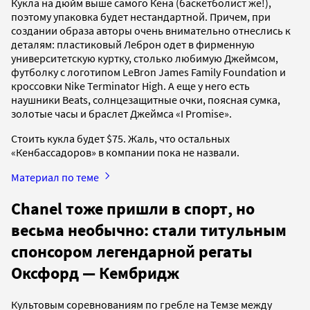
Кукла на дюйм выше самого Кена (баскетболист же!),
поэтому упаковка будет нестандартной. Причем, при
создании образа авторы очень внимательно отнеслись к
деталям: пластиковый Леброн одет в фирменную
университетскую куртку, столько любимую Джеймсом,
футболку с логотипом LeBron James Family Foundation и
кроссовки Nike Terminator High. А еще у него есть
наушники Beats, солнцезащитные очки, поясная сумка,
золотые часы и браслет Джеймса «I Promise».
Стоить кукла будет $75. Жаль, что остальных
«Кенбассадоров» в компании пока не назвали.
Материал по теме
Chanel тоже пришли в спорт, но
весьма необычно: стали титульным
спонсором легендарной регаты
Оксфорд — Кембридж
Культовым соревнованиям по гребле на Темзе между