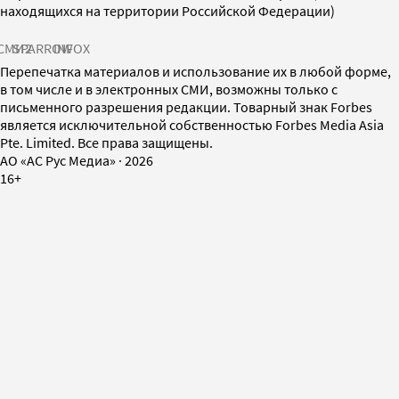
находящихся на территории Российской Федерации)
СМИ2
SPARROW
INFOX
Перепечатка материалов и использование их в любой форме,
в том числе и в электронных СМИ, возможны только с
письменного разрешения редакции. Товарный знак Forbes
является исключительной собственностью Forbes Media Asia
Pte. Limited. Все права защищены.
AO «АС Рус Медиа»
·
2026
16+