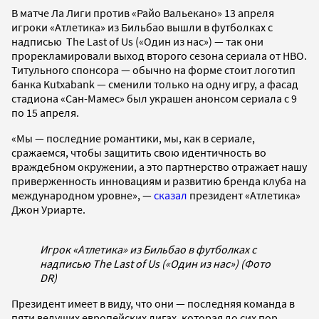
В матче Ла Лиги против «Райо Вальекано» 13 апреля
игроки «Атлетика» из Бильбао вышли в футболках с
надписью The Last of Us («Один из нас») — так они
прорекламировали выход второго сезона сериала от HBO.
Титульного спонсора — обычно на форме стоит логотип
банка Kutxabank — сменили только на одну игру, а фасад
стадиона «Сан-Мамес» был украшен анонсом сериала с 9
по 15 апреля.
«Мы — последние романтики, мы, как в сериале,
сражаемся, чтобы защитить свою идентичность во
враждебном окружении, а это партнерство отражает нашу
приверженность инновациям и развитию бренда клуба на
международном уровне», —
сказал
президент «Атлетика»
Джон Уриарте.
Игрок «Атлетика» из Бильбао в футболках с
надписью The Last of Us («Один из нас») (Фото
DR)
Президент имеет в виду, что они — последняя команда в
пяти ведущих европейских лигах, которая до сих пор